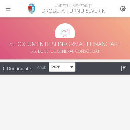
JUDEȚUL MEHEDINȚI
DROBETA-TURNU SEVERIN
5. DOCUMENTE ȘI INFORMAȚII FINANCIARE
5.5. BUGETUL GENERAL CONSOLIDAT
Anul:
0
Documente