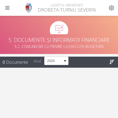
JUDEȚUL MEHEDINȚI
DROBETA-TURNU SEVERIN
5. DOCUMENTE ȘI INFORMAȚII FINANCIARE
5.2. COMUNICĂRI CU PRIVIRE LA EXECUȚIA BUGETARĂ
Anul:
0
Documente