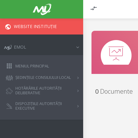
WEBSITE INSTITUȚIE
EMOL
MENIUL PRINCIPAL
ȘEDINȚELE CONSILIULUI LOCAL
HOTĂRÂRILE AUTORITĂȚII
0
Documente
DELIBERATIVE
DISPOZIȚIILE AUTORITĂȚII
EXECUTIVE