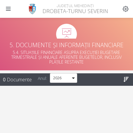
JUDEȚUL MEHEDINȚI
DROBETA-TURNU SEVERIN
5. DOCUMENTE ȘI INFORMAȚII FINANCIARE
5.4. SITUAȚIILE FINANCIARE ASUPRA EXECUȚIEI BUGETARE
TRIMESTRIALE ȘI ANUALE AFERENTE BUGETELOR, INCLUSIV
PLĂȚILE RESTANTE
Anul:
0
Documente