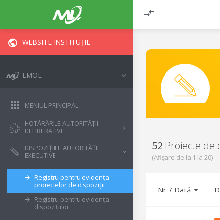
WEBSITE INSTITUȚIE
EMOL
MENIUL PRINCIPAL
HOTĂRÂRILE AUTORITĂȚII
DELIBERATIVE
52
Proiecte de d
DISPOZIȚIILE AUTORITĂȚII
EXECUTIVE
(Afișare de la
1
la
20
)
Registru pentru evidența
proiectelor de dispoziții
Nr.
/
Dată
D
Registru pentru evidența
dispozițiilor