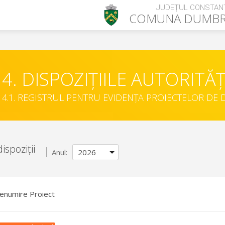
JUDEȚUL CONSTAN
COMUNA
DUMBR
4. DISPOZIȚIILE AUTORITĂȚ
4.1. REGISTRUL PENTRU EVIDENȚA PROIECTELOR DE D
ispoziții
Anul:
enumire Proiect