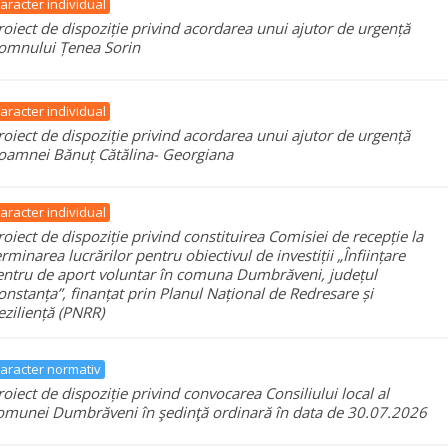
aracter individual
roiect de dispoziție privind acordarea unui ajutor de urgență
omnului Țenea Sorin
aracter individual
roiect de dispoziție privind acordarea unui ajutor de urgență
oamnei Bănuț Cătălina- Georgiana
aracter individual
roiect de dispoziție privind constituirea Comisiei de recepție la
erminarea lucrărilor pentru obiectivul de investiții „Înființare
entru de aport voluntar în comuna Dumbrăveni, județul
onstanța”, finanțat prin Planul Național de Redresare și
eziliență (PNRR)
aracter normativ
roiect de dispoziție privind convocarea Consiliului local al
omunei Dumbrăveni în şedinţă ordinară în data de 30.07.2026