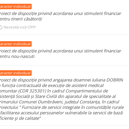
aracter individual
roiect de dispoziție privind acordarea unui stimulent financiar
entru tinerii căsătoriți
Necesită viză CFPP
aracter individual
roiect de dispoziție privind acordarea unui stimulent financiar
entru nou-nascuti
aracter individual
roiect de dispoziție privind angajarea doamnei Iuliana DOBRIN
n funcția contractuală de execuție de asistent medical
omunitar (COR 325301) în cadrul Compartimentului de
sistență Socială și Stare Civilă din aparatul de specialitate al
rimarului Comunei Dumbrăveni, județul Constanța, în cadrul
roiectului ” Furnizare de servicii integrate în comunitățile rurale
 facilitarea accesului persoanelor vulnerabile la servicii de bază
ficiente şi de calitate”