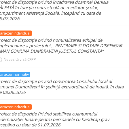
roiect de dispoziție privind încadrarea doamnei Denisia
ĂLEAȚĂ în funcția contractuală de mediator școlar,
ompartiment Asistență Socială, începând cu data de
5.07.2026
aracter individual
roiect de dispoziție privind nominalizarea echipei de
mplementare a proiectului ,, RENOVARE SI DOTARE DISPENSAR
MAN COMUNA DUMBRAVENI JUDETUL CONSTANTA”
Necesită viză CFPP
aracter normativ
roiect de dispoziție privind convocarea Consiliului local al
omunei Dumbrăveni în şedinţă extraordinară de îndată, în data
e 08.06.2026
aracter individual
roiect de dispoziție Privind stabilirea cuantumului
ndemnizației lunare pentru persoanele cu handicap grav
ncepând cu data de 01.07.2026