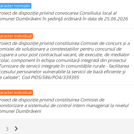
aracter normativ
roiect de dispoziție privind convocarea Consiliului local al
omunei Dumbrăveni în şedinţă ordinară în data de 25.06.2026
aracter individual
roiect de dispoziție privind constituirea Comisiei de concurs și a
omisiei de soluționare a constestațiilor pentru concursul de
cupare a unui post contractual vacant, de execuție, de mediator
colar, component în echipa comunitară integrată din proiectul
,Furnizare de servicii integrate în comunitățile rurale - facilitarea
ccesului persoanelor vulnerabile la servicii de bază eficiente şi
e calitate", Cod PIDS/586/PO4/339395
aracter individual
roiect de dispoziție privind constituirea Comisiei de
onitorizare a sistemului de control intern managerial la nivelul
omunei Dumbrăveni
chevron_right
3