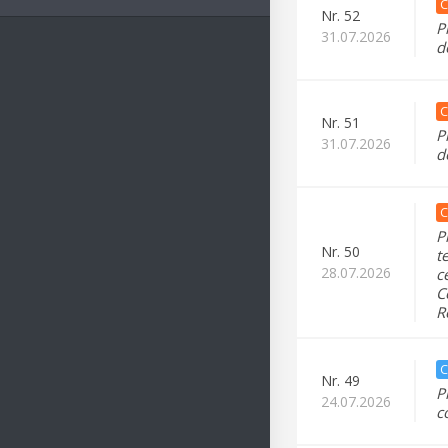
C
Nr.
52
P
31.07.2026
d
C
Nr.
51
P
31.07.2026
d
C
P
Nr.
50
t
28.07.2026
c
C
R
C
Nr.
49
P
24.07.2026
c