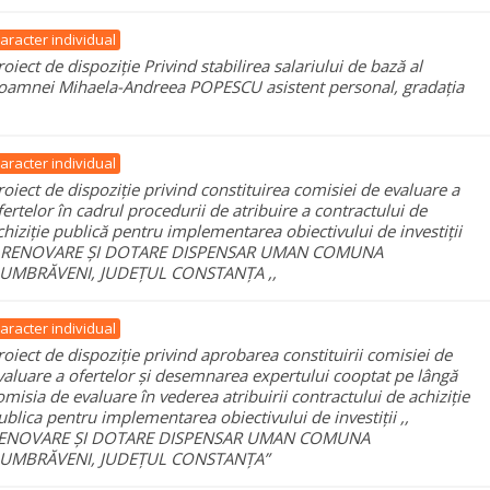
aracter individual
roiect de dispoziție Privind stabilirea salariului de bază al
oamnei Mihaela-Andreea POPESCU asistent personal, gradația
aracter individual
roiect de dispoziție privind constituirea comisiei de evaluare a
fertelor în cadrul procedurii de atribuire a contractului de
chiziție publică pentru implementarea obiectivului de investiții
, RENOVARE ȘI DOTARE DISPENSAR UMAN COMUNA
UMBRĂVENI, JUDEȚUL CONSTANȚA ,,
aracter individual
roiect de dispoziție privind aprobarea constituirii comisiei de
valuare a ofertelor și desemnarea expertului cooptat pe lângă
omisia de evaluare în vederea atribuirii contractului de achiziție
ublica pentru implementarea obiectivului de investiții ,,
ENOVARE ȘI DOTARE DISPENSAR UMAN COMUNA
UMBRĂVENI, JUDEȚUL CONSTANȚA”