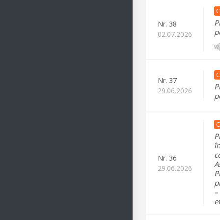
C
P
Nr.
38
p
02.07.2026
C
Nr.
37
P
29.06.2026
p
C
P
î
c
Nr.
36
A
29.06.2026
P
p
–
e