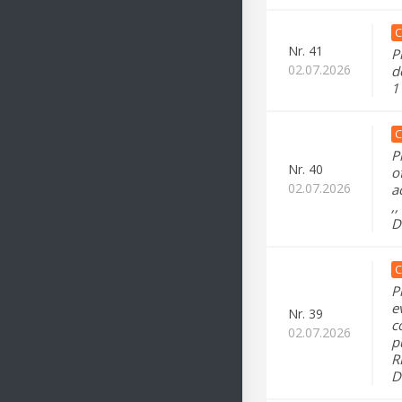
C
Nr.
41
P
02.07.2026
d
1
C
P
Nr.
40
o
02.07.2026
a
,
D
C
P
e
Nr.
39
c
02.07.2026
p
R
D