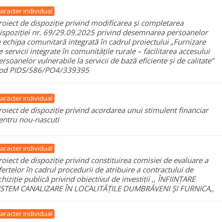
aracter individual
roiect de dispoziție privind modificarea și completarea
ispoziției nr. 69/29.09.2025 privind desemnarea persoanelor
n echipa comunitară integrată în cadrul proiectului „Furnizare
e servicii integrate în comunitățile rurale – facilitarea accesului
ersoanelor vulnerabile la servicii de bază eficiente și de calitate”
od PIDS/586/PO4/339395
aracter individual
roiect de dispoziție privind acordarea unui stimulent financiar
entru nou-nascuti
aracter individual
roiect de dispoziție privind constituirea comisiei de evaluare a
fertelor în cadrul procedurii de atribuire a contractului de
chiziție publică privind obiectivul de investiții ,, ÎNFIINȚARE
ISTEM CANALIZARE ÎN LOCALITĂȚILE DUMBRĂVENI ȘI FURNICA,,
aracter individual