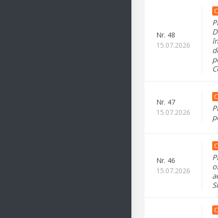
C
P
D
Nr.
48
î
15.07.2026
d
p
C
C
Nr.
47
P
15.07.2026
p
C
P
Nr.
46
o
15.07.2026
a
S
C