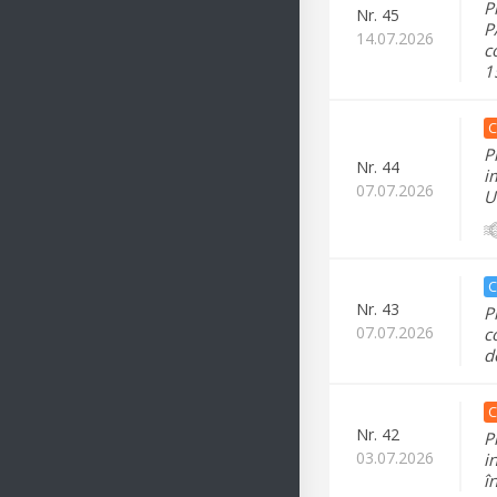
P
Nr.
45
P
14.07.2026
c
1
C
P
Nr.
44
i
07.07.2026
U
C
Nr.
43
P
07.07.2026
c
d
C
Nr.
42
P
03.07.2026
i
î