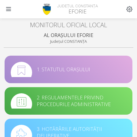
JUDEȚUL CONSTANȚA
EFORIE
MONITORUL OFICIAL LOCAL
AL ORAȘULUI EFORIE
Județul CONSTANȚA
1. STATUTUL ORAȘULUI
2. REGULAMENTELE PRIVIND
PROCEDURILE ADMINISTRATIVE
3. HOTĂRÂRILE AUTORITĂȚII
DELIBERATIVE