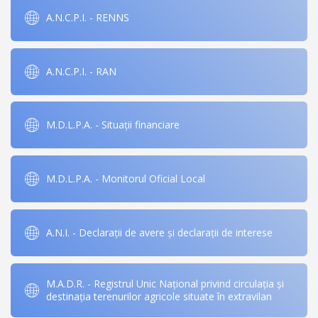
A.N.C.P.I. - RENNS
A.N.C.P.I. - RAN
M.D.L.P.A. - Situații financiare
M.D.L.P.A. - Monitorul Oficial Local
A.N.I. - Declarații de avere și declarații de interese
M.A.D.R. - Registrul Unic Național privind circulația și
destinația terenurilor agricole situate în extravilan