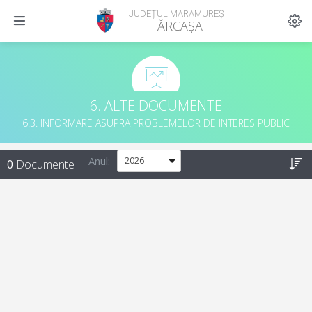
JUDEȚUL MARAMUREȘ
FĂRCAȘA
6. ALTE DOCUMENTE
6.3. INFORMARE ASUPRA PROBLEMELOR DE INTERES PUBLIC
Anul:
0
Documente