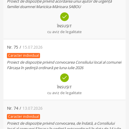
Proiect de dispoziție privind acordarea unui ajutor de urgență
familiei doamnei Mariciica-Mărioara SABOU
ÎNSUȘIT
cu aviz de legalitate
Nr.
75
/
15.07.2026
Caracter individual
Proiect de dispoziție privind convocarea Consiliului local al comunei
Fărcașa în şedinţă ordinară pe luna iulie 2026
ÎNSUȘIT
cu aviz de legalitate
Nr.
74
/
13.07.2026
Caracter individual
Proiect de dispoziție privind convocarea, de îndată, a Consiliului
local al comunei Fărcașa în şedinţă extraordinară în data de 14 iulie