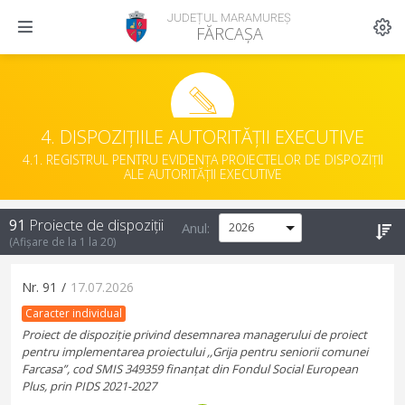
JUDEȚUL MARAMUREȘ
FĂRCAȘA
4. DISPOZIȚIILE AUTORITĂȚII EXECUTIVE
4.1. REGISTRUL PENTRU EVIDENȚA PROIECTELOR DE DISPOZIȚII
ALE AUTORITĂȚII EXECUTIVE
91
Proiecte de dispoziții
Anul:
(Afișare de la
1
la
20
)
Nr.
91
/
17.07.2026
Caracter individual
Proiect de dispoziție privind desemnarea managerului de proiect
pentru implementarea proiectului ,,Grija pentru seniorii comunei
Farcasa”, cod SMIS 349359 finanțat din Fondul Social European
Plus, prin PIDS 2021-2027