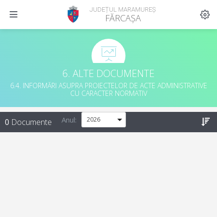
JUDEȚUL MARAMUREȘ
FĂRCAȘA
6. ALTE DOCUMENTE
6.4. INFORMĂRI ASUPRA PROIECTELOR DE ACTE ADMINISTRATIVE
CU CARACTER NORMATIV
Anul:
0
Documente