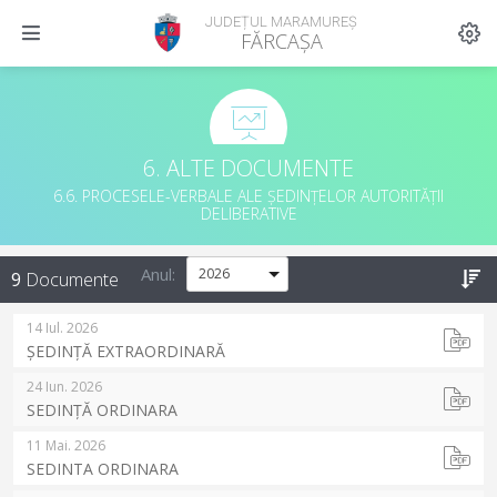
JUDEȚUL MARAMUREȘ
FĂRCAȘA
6. ALTE DOCUMENTE
6.6. PROCESELE-VERBALE ALE ȘEDINȚELOR AUTORITĂȚII
DELIBERATIVE
Anul:
9
Documente
14 Iul. 2026
ȘEDINȚĂ EXTRAORDINARĂ
24 Iun. 2026
SEDINȚĂ ORDINARA
11 Mai. 2026
SEDINTA ORDINARA