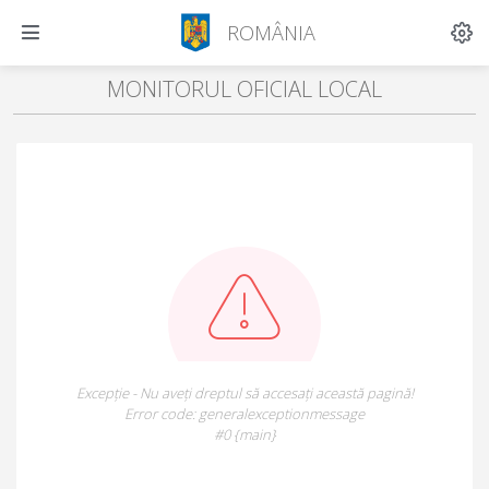
ROMÂNIA
MONITORUL OFICIAL LOCAL
Excepție - Nu aveți dreptul să accesați această pagină!
Error code: generalexceptionmessage
#0 {main}