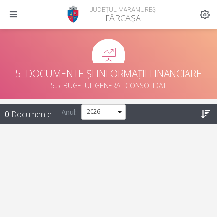
JUDEȚUL MARAMUREȘ
FĂRCAȘA
5. DOCUMENTE ȘI INFORMAȚII FINANCIARE
5.5. BUGETUL GENERAL CONSOLIDAT
Anul:
0
Documente