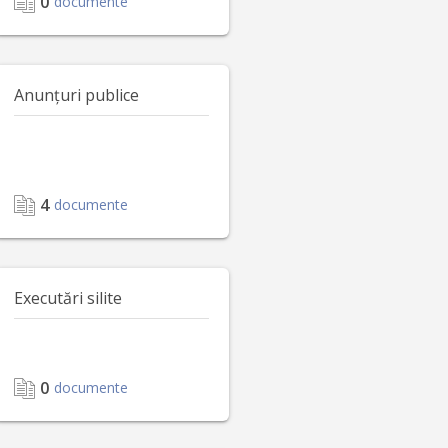
0
documente
Anunțuri publice
4
documente
Executări silite
0
documente