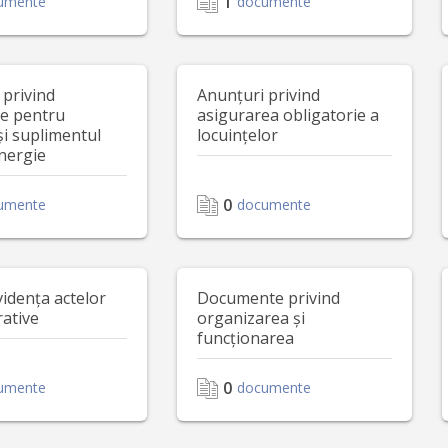
1
umente
documente
 privind
Anunțuri privind
le pentru
asigurarea obligatorie a
și suplimentul
locuințelor
nergie
0
umente
documente
vidența actelor
Documente privind
rative
organizarea și
funcționarea
0
umente
documente