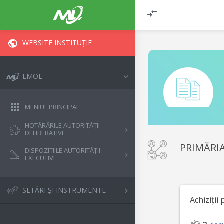
WEBSITE INSTITUȚIE
EMOL
MENIUL PRINCIPAL
HOTĂRÂRILE AUTORITĂȚII
DELIBERATIVE
PRIMĂRI
DISPOZIȚIILE AUTORITĂȚII
EXECUTIVE
SETĂRI ȘI INSTRUMENTE
Achiziții 