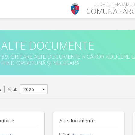
JUDEȚUL MARAMUR
COMUNA
FĂR
ALTE DOCUMENTE
6.9. ORICARE ALTE DOCUMENTE A CĂROR ADUCERE L
FIIND OPORTUNĂ ȘI NECESARĂ
A
Anul:
publice
Alte documente