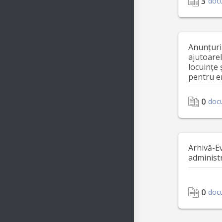
3
doc
Anunțuri
ajutoare
locuințe 
pentru e
0
doc
Arhivă-E
administ
0
doc