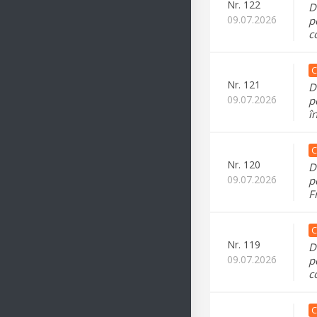
Nr.
122
D
09.07.2026
p
c
C
Nr.
121
D
09.07.2026
p
î
C
Nr.
120
D
09.07.2026
p
F
C
Nr.
119
D
09.07.2026
p
c
C