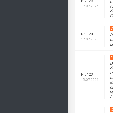
Nr.
125
c
17.07.2026
r
d
C
C
Nr.
124
D
17.07.2026
o
L
C
D
d
c
Nr.
123
p
15.07.2026
i
c
v
P
C