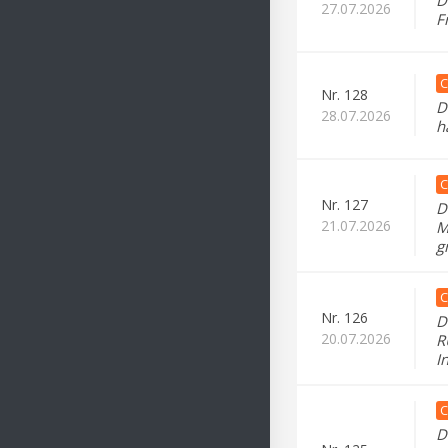
D
27.07.2026
F
C
Nr.
128
D
28.07.2026
h
C
Nr.
127
D
21.07.2026
M
g
C
Nr.
126
D
20.07.2026
R
I
C
D