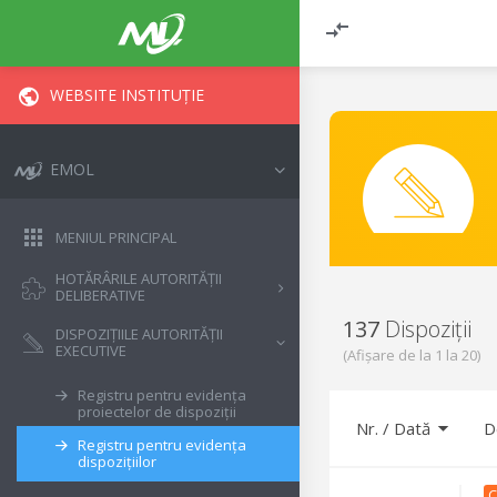
WEBSITE INSTITUȚIE
EMOL
MENIUL PRINCIPAL
HOTĂRÂRILE AUTORITĂȚII
DELIBERATIVE
137
Dispoziții
DISPOZIȚIILE AUTORITĂȚII
EXECUTIVE
(Afișare de la
1
la
20
)
Registru pentru evidența
proiectelor de dispoziții
Nr.
/
Dată
D
Registru pentru evidența
dispozițiilor
C