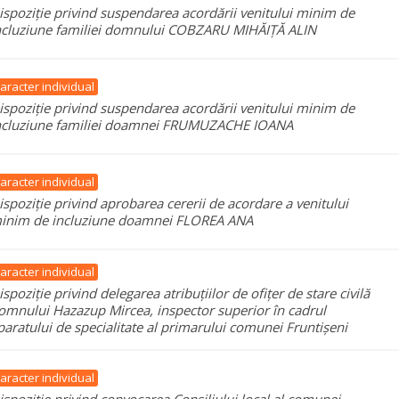
ispoziție privind suspendarea acordării venitului minim de
ncluziune familiei domnului COBZARU MIHĂIȚĂ ALIN
aracter individual
ispoziție privind suspendarea acordării venitului minim de
ncluziune familiei doamnei FRUMUZACHE IOANA
aracter individual
ispoziție privind aprobarea cererii de acordare a venitului
inim de incluziune doamnei FLOREA ANA
aracter individual
ispoziție privind delegarea atribuțiilor de ofițer de stare civilă
omnului Hazazup Mircea, inspector superior în cadrul
paratului de specialitate al primarului comunei Fruntișeni
aracter individual