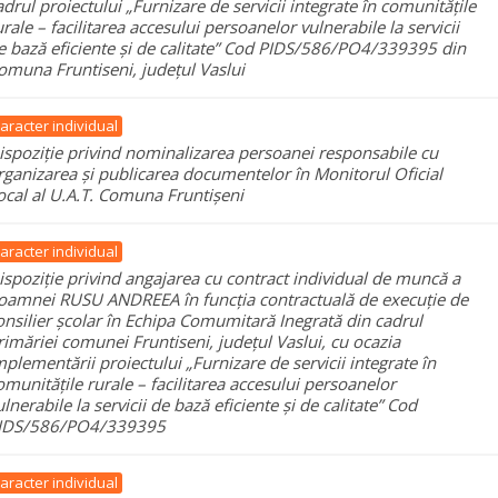
adrul proiectului „Furnizare de servicii integrate în comunitățile
urale – facilitarea accesului persoanelor vulnerabile la servicii
e bază eficiente și de calitate” Cod PIDS/586/PO4/339395 din
omuna Fruntiseni, județul Vaslui
aracter individual
ispoziție privind nominalizarea persoanei responsabile cu
rganizarea și publicarea documentelor în Monitorul Oficial
ocal al U.A.T. Comuna Fruntișeni
aracter individual
ispoziție privind angajarea cu contract individual de muncă a
oamnei RUSU ANDREEA în funcția contractuală de execuție de
onsilier școlar în Echipa Comumitară Inegrată din cadrul
rimăriei comunei Fruntiseni, județul Vaslui, cu ocazia
mplementării proiectului „Furnizare de servicii integrate în
omunitățile rurale – facilitarea accesului persoanelor
ulnerabile la servicii de bază eficiente și de calitate” Cod
IDS/586/PO4/339395
aracter individual