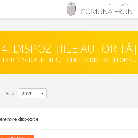
JUDEȚUL VASLUI
COMUNA
FRUNT
4. DISPOZIȚIILE AUTORITĂȚ
4.2. REGISTRUL PENTRU EVIDENȚA DISPOZIȚIILOR AU
Anul:
enumire dispoziție
aracter individual