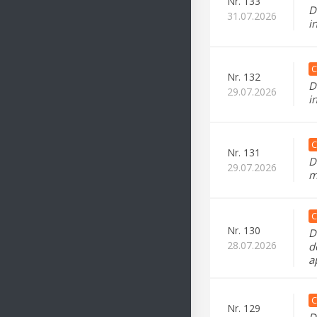
Nr.
133
D
31.07.2026
i
C
Nr.
132
D
29.07.2026
i
C
Nr.
131
D
29.07.2026
m
C
Nr.
130
D
28.07.2026
d
a
C
Nr.
129