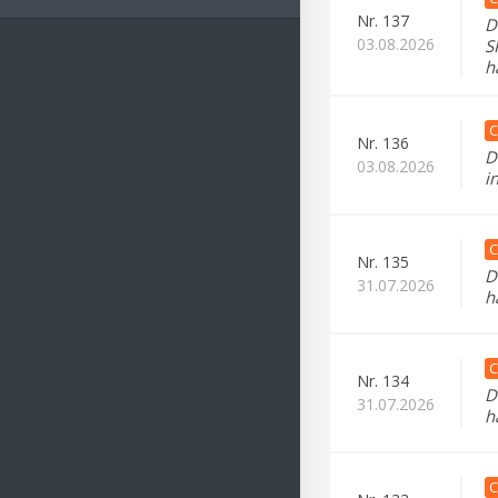
Nr.
137
D
03.08.2026
S
h
C
Nr.
136
D
03.08.2026
i
C
Nr.
135
D
31.07.2026
h
C
Nr.
134
D
31.07.2026
h
C