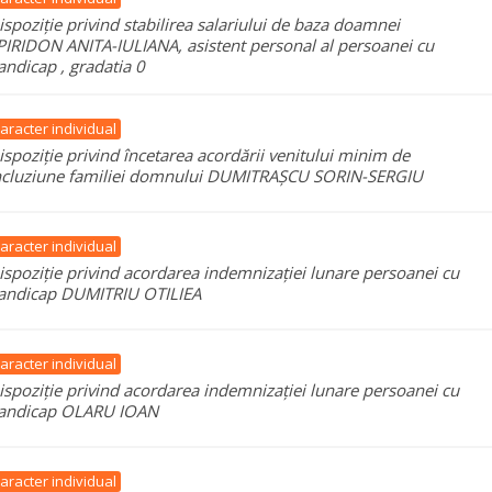
ispoziție privind stabilirea salariului de baza doamnei
PIRIDON ANITA-IULIANA, asistent personal al persoanei cu
andicap , gradatia 0
aracter individual
ispoziție privind încetarea acordării venitului minim de
ncluziune familiei domnului DUMITRAȘCU SORIN-SERGIU
aracter individual
ispoziție privind acordarea indemnizației lunare persoanei cu
andicap DUMITRIU OTILIEA
aracter individual
ispoziție privind acordarea indemnizației lunare persoanei cu
andicap OLARU IOAN
aracter individual