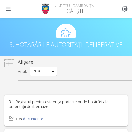
JUDEȚUL DÂMBOVIȚA
GĂEȘTI
3. HOTĂRÂRILE AUTORITĂȚII DELIBERATIVE
Afișare
Anul:
3.1. Registrul pentru evidența proiectelor de hotărâri ale
autorității deliberative
106
documente