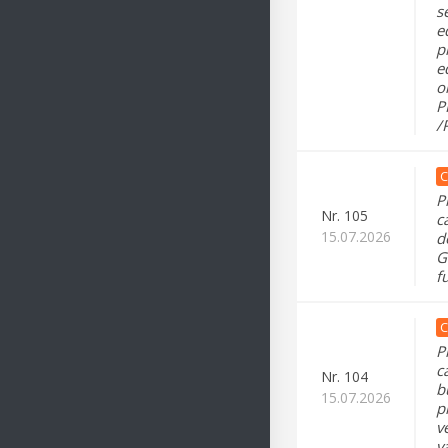
se
e
p
e
o
P
/
C
P
Nr.
105
c
15.07.2026
d
G
f
C
P
c
Nr.
104
b
15.07.2026
p
v
va