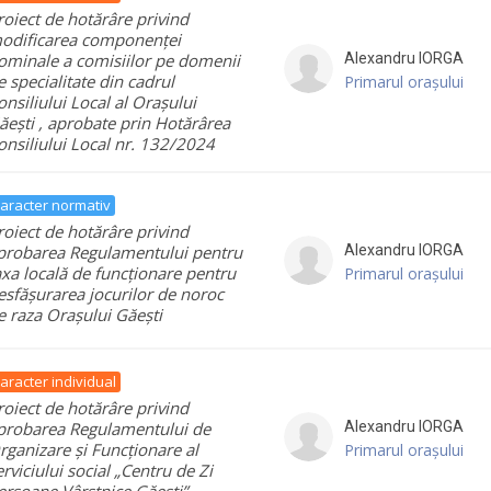
roiect de hotărâre privind
odificarea componenței
ominale a comisiilor pe domenii
Alexandru
IORGA
e specialitate din cadrul
Primarul orașului
onsiliului Local al Orașului
ăești , aprobate prin Hotărârea
onsiliului Local nr. 132/2024
aracter normativ
roiect de hotărâre privind
probarea Regulamentului pentru
Alexandru
IORGA
axa locală de funcționare pentru
Primarul orașului
esfășurarea jocurilor de noroc
e raza Orașului Găești
aracter individual
roiect de hotărâre privind
probarea Regulamentului de
Alexandru
IORGA
rganizare și Funcționare al
Primarul orașului
erviciului social „Centru de Zi
ersoane Vârstnice Găești”