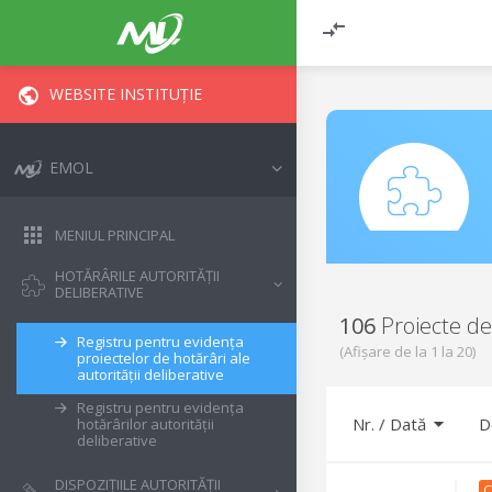
WEBSITE INSTITUȚIE
EMOL
MENIUL PRINCIPAL
HOTĂRÂRILE AUTORITĂȚII
DELIBERATIVE
106
Proiecte de
Registru pentru evidența
(Afișare de la
1
la
20
)
proiectelor de hotărâri ale
autorității deliberative
Registru pentru evidența
Nr. / Dată
D
hotărârilor autorității
deliberative
DISPOZIȚIILE AUTORITĂȚII
C