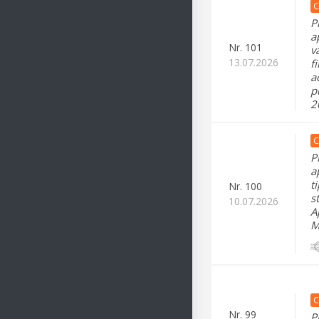
C
P
a
Nr.
101
v
13.07.2026
f
a
p
2
C
P
a
t
Nr.
100
s
10.07.2026
A
M
C
Nr.
99
P