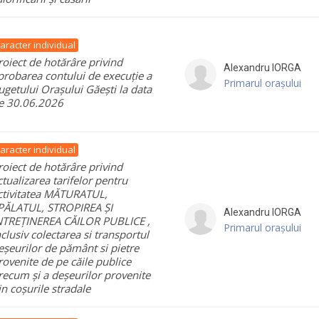
aracter individual
roiect de hotărâre privind
Alexandru
IORGA
probarea contului de execuție a
Primarul orașului
ugetului Orașului Găești la data
e 30.06.2026
aracter individual
roiect de hotărâre privind
ctualizarea tarifelor pentru
ctivitatea MĂTURATUL,
PĂLATUL, STROPIREA ȘI
Alexandru
IORGA
NTREȚINEREA CĂILOR PUBLICE ,
Primarul orașului
nclusiv colectarea si transportul
eșeurilor de pământ si pietre
rovenite de pe căile publice
recum și a deșeurilor provenite
in coșurile stradale