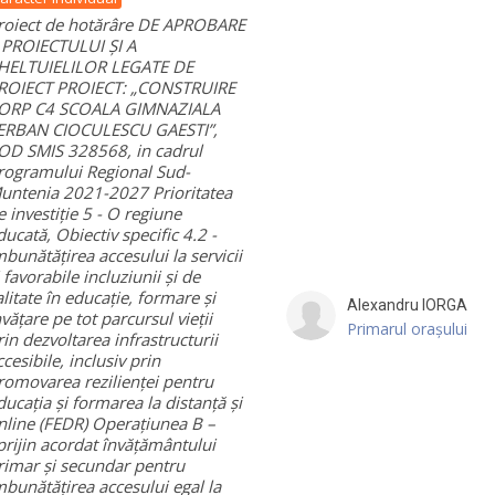
roiect de hotărâre DE APROBARE
 PROIECTULUI ȘI A
HELTUIELILOR LEGATE DE
ROIECT PROIECT: „CONSTRUIRE
ORP C4 SCOALA GIMNAZIALA
ERBAN CIOCULESCU GAESTI”,
OD SMIS 328568, in cadrul
rogramului Regional Sud-
untenia 2021-2027 Prioritatea
e investiție 5 - O regiune
ducată, Obiectiv specific 4.2 -
mbunătățirea accesului la servicii
i favorabile incluziunii și de
alitate în educație, formare și
Alexandru
IORGA
nvățare pe tot parcursul vieții
Primarul orașului
rin dezvoltarea infrastructurii
ccesibile, inclusiv prin
romovarea rezilienței pentru
ducația și formarea la distanță și
nline (FEDR) Operațiunea B –
prijin acordat învățământului
rimar și secundar pentru
mbunătățirea accesului egal la