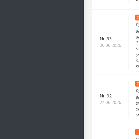
C
P
a
a
Nr.
93
1
26.06.2026
n
ș
n
si
C
P
Nr.
92
a
24.06.2026
e
e
s
C