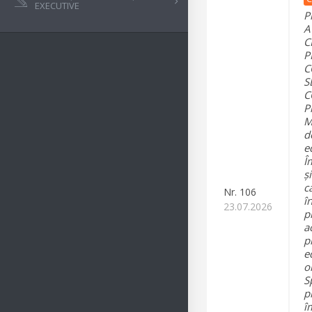
EXECUTIVE
P
A
C
P
C
S
C
P
M
d
e
Î
ș
c
Nr.
106
î
23.07.2026
p
a
p
e
o
S
p
î