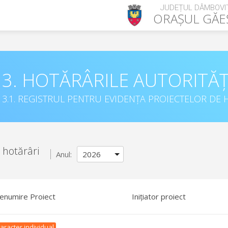
JUDEȚUL DÂMBOVI
ORAȘUL
GĂE
3. HOTĂRÂRILE AUTORITĂȚ
3.1. REGISTRUL PENTRU EVIDENȚA PROIECTELOR DE H
 hotărâri
Anul:
enumire Proiect
Inițiator proiect
aracter individual