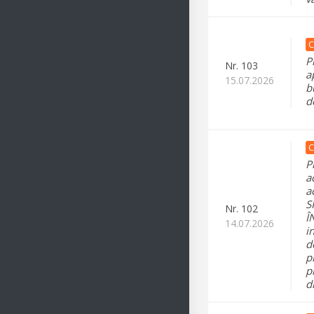
C
P
Nr.
103
a
15.07.2026
b
d
C
P
a
a
S
Nr.
102
Î
14.07.2026
i
d
p
p
d