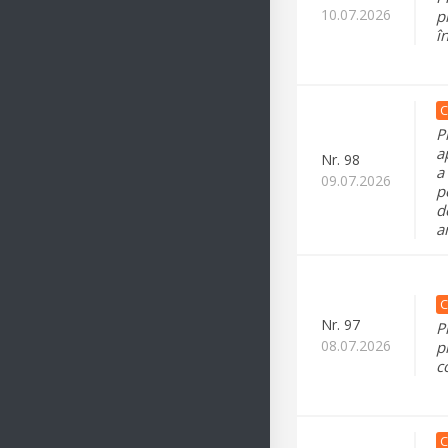
10.07.2026
p
î
C
P
a
Nr.
98
a
09.07.2026
p
d
a
C
Nr.
97
P
08.07.2026
p
c
C