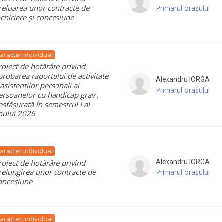
reluarea unor contracte de
Primarul orașului
nchiriere și concesiune
aracter individual
roiect de hotărâre privind
probarea raportului de activitate
Alexandru
IORGA
 asistenților personali ai
Primarul orașului
ersoanelor cu handicap grav ,
esfășurată în semestrul I al
nului 2026
aracter individual
roiect de hotărâre privind
Alexandru
IORGA
relungirea unor contracte de
Primarul orașului
oncesiune
aracter individual