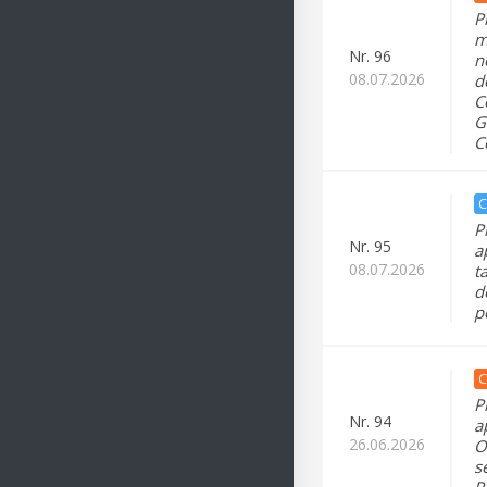
P
m
Nr.
96
n
08.07.2026
d
C
G
C
C
P
Nr.
95
a
08.07.2026
t
d
p
C
P
Nr.
94
a
26.06.2026
O
s
P