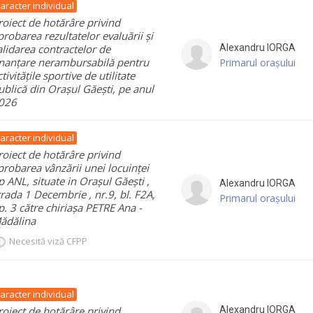
aracter individual
roiect de hotărâre privind
probarea rezultatelor evaluării și
alidarea contractelor de
Alexandru
IORGA
inanțare nerambursabilă pentru
Primarul orașului
ctivitățile sportive de utilitate
ublică din Orașul Găești, pe anul
026
aracter individual
roiect de hotărâre privind
probarea vânzării unei locuinței
ip ANL, situate in Orașul Găești ,
Alexandru
IORGA
trada 1 Decembrie , nr.9, bl. F2A,
Primarul orașului
p. 3 către chiriașa PETRE Ana -
ădălina
Necesită viză CFPP
aracter individual
roiect de hotărâre privind
Alexandru
IORGA