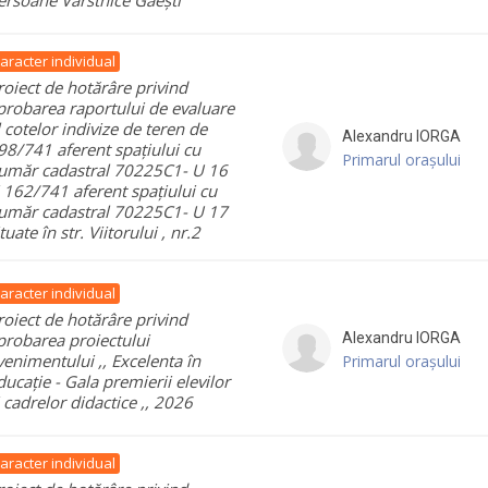
aracter individual
roiect de hotărâre privind
probarea raportului de evaluare
l cotelor indivize de teren de
Alexandru
IORGA
98/741 aferent spațiului cu
Primarul orașului
umăr cadastral 70225C1- U 16
i 162/741 aferent spațiului cu
umăr cadastral 70225C1- U 17
tuate în str. Viitorului , nr.2
aracter individual
roiect de hotărâre privind
probarea proiectului
Alexandru
IORGA
venimentului ,, Excelenta în
Primarul orașului
ducație - Gala premierii elevilor
i cadrelor didactice ,, 2026
aracter individual