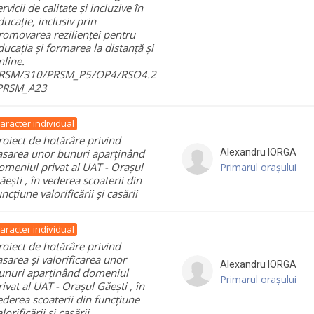
rvicii de calitate și incluzive în
ducație, inclusiv prin
romovarea rezilienței pentru
ducația și formarea la distanță și
nline.
RSM/310/PRSM_P5/OP4/RSO4.2
PRSM_A23
aracter individual
roiect de hotărâre privind
asarea unor bunuri aparținând
Alexandru
IORGA
omeniul privat al UAT - Orașul
Primarul orașului
ăești , în vederea scoaterii din
uncțiune valorificării și casării
aracter individual
roiect de hotărâre privind
asarea și valorificarea unor
Alexandru
IORGA
unuri aparținând domeniul
Primarul orașului
rivat al UAT - Orașul Găești , în
ederea scoaterii din funcțiune
lorificării și casării