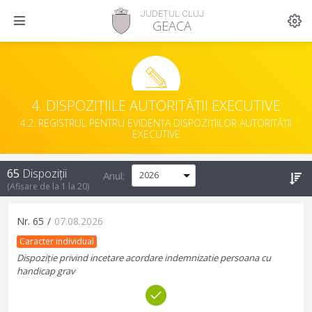
JUDEȚUL CLUJ
GEACA
4. DISPOZIȚIILE AUTORITĂȚII EXECUTIVE
4.2. REGISTRUL PENTRU EVIDENȚA DISPOZIȚIILOR AUTORITĂȚII
EXECUTIVE
65
Dispoziții
Anul:
(Afișare de la
1
la
20
)
Nr.
65
/
07.08.2026
Caracter individual
Dispoziție privind incetare acordare indemnizatie persoana cu
handicap grav