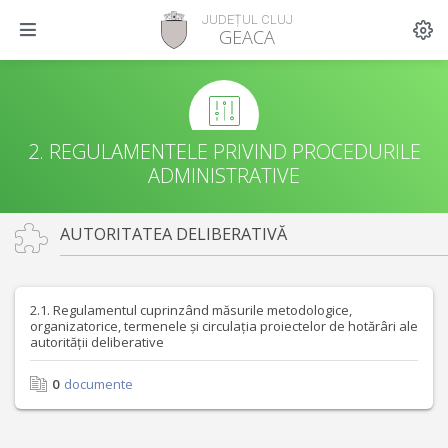
JUDEȚUL CLUJ
GEACA
2. REGULAMENTELE PRIVIND PROCEDURILE
ADMINISTRATIVE
AUTORITATEA DELIBERATIVĂ
2.1. Regulamentul cuprinzând măsurile metodologice,
organizatorice, termenele și circulația proiectelor de hotărâri ale
autorității deliberative
0
documente