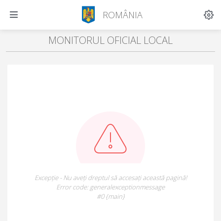
ROMÂNIA
MONITORUL OFICIAL LOCAL
Excepție - Nu aveți dreptul să accesați această pagină!
Error code: generalexceptionmessage
#0 {main}