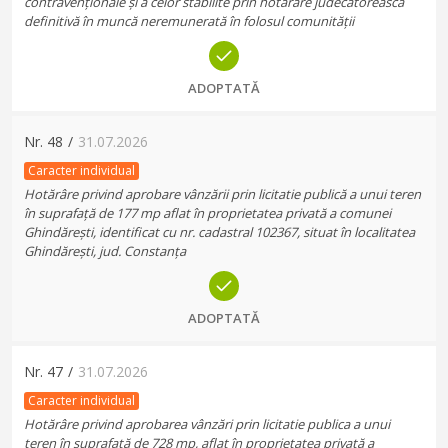
contravenționale și a celor stabilite prin hotărâre judecătorească
definitivă în muncă neremunerată în folosul comunității
ADOPTATĂ
Nr.
48
/
31.07.2026
Caracter individual
Hotărâre privind aprobare vânzării prin licitatie publică a unui teren
în suprafață de 177 mp aflat în proprietatea privată a comunei
Ghindărești, identificat cu nr. cadastral 102367, situat în localitatea
Ghindărești, jud. Constanța
ADOPTATĂ
Nr.
47
/
31.07.2026
Caracter individual
Hotărâre privind aprobarea vânzări prin licitatie publica a unui
teren în suprafață de 728 mp, aflat în proprietatea privată a