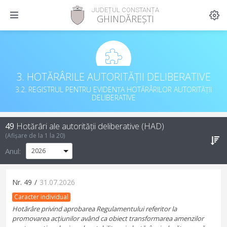
JUDEȚUL CONSTANȚA
GHINDĂREȘTI
3. HOTĂRÂRILE AUTORITĂȚII DELIBERATIVE
3.2. REGISTRUL PENTRU EVIDENȚA HOTĂRÂRILOR AUTORITĂȚII
DELIBERATIVE
49
Hotărâri ale autorității deliberative (HAD)
(Afișare de la
1
la
20
)
Anul:
Nr.
49
/
31.07.2026
Caracter individual
Hotărâre privind aprobarea Regulamentului referitor la
promovarea acțiunilor având ca obiect transformarea amenzilor