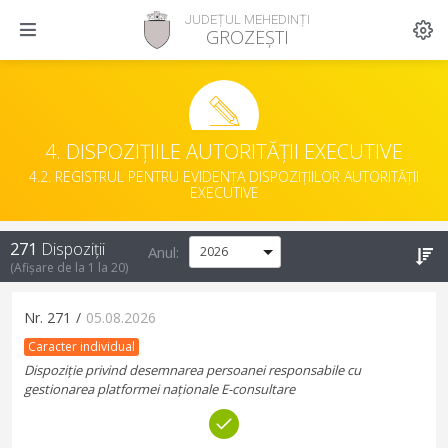
JUDEȚUL MEHEDINȚI
GROZEȘTI
4. DISPOZIȚIILE AUTORITĂȚII EXECUTIVE
4.2. REGISTRUL PENTRU EVIDENȚA DISPOZIȚIILOR AUTORITĂȚII
EXECUTIVE
271
Dispoziții
Anul:
(Afișare de la
1
la
20
)
Nr.
271
/
05.08.2026
Caracter individual
Dispoziție privind desemnarea persoanei responsabile cu
gestionarea platformei naționale E-consultare