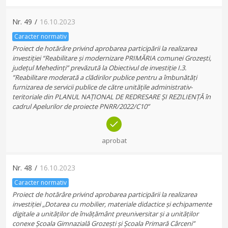
Nr.
49
/
16.10.2023
Caracter normativ
Proiect de hotărâre privind aprobarea participării la realizarea
investiției “Reabilitare și modernizare PRIMĂRIA comunei Grozești,
județul Mehedinți” prevăzută la Obiectivul de investiție I.3.
”Reabilitare moderată a clădirilor publice pentru a îmbunătăți
furnizarea de servicii publice de către unitățile administrativ-
teritoriale din PLANUL NAȚIONAL DE REDRESARE ȘI REZILIENȚĂ în
cadrul Apelurilor de proiecte PNRR/2022/C10”
aprobat
Nr.
48
/
16.10.2023
Caracter normativ
Proiect de hotărâre privind aprobarea participării la realizarea
investiției „Dotarea cu mobilier, materiale didactice și echipamente
digitale a unităților de învățământ preuniversitar și a unităților
conexe Școala Gimnazială Grozești și Școala Primară Cârceni”