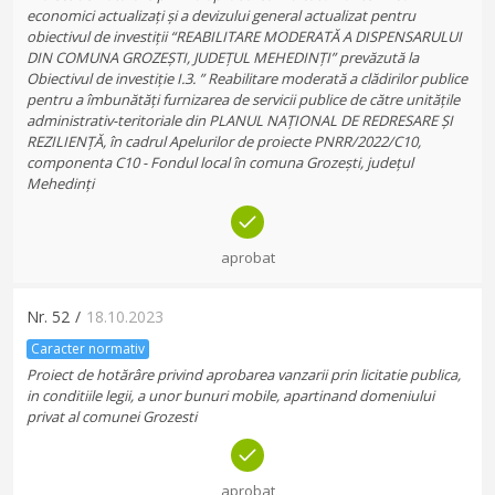
economici actualizați și a devizului general actualizat pentru
obiectivul de investiții “REABILITARE MODERATĂ A DISPENSARULUI
DIN COMUNA GROZEȘTI, JUDEȚUL MEHEDINȚI” prevăzută la
Obiectivul de investiție I.3. ” Reabilitare moderată a clădirilor publice
pentru a îmbunătăți furnizarea de servicii publice de către unitățile
administrativ-teritoriale din PLANUL NAȚIONAL DE REDRESARE ȘI
REZILIENȚĂ, în cadrul Apelurilor de proiecte PNRR/2022/C10,
componenta C10 - Fondul local în comuna Grozești, județul
Mehedinți
aprobat
Nr.
52
/
18.10.2023
Caracter normativ
Proiect de hotărâre privind aprobarea vanzarii prin licitatie publica,
in conditiile legii, a unor bunuri mobile, apartinand domeniului
privat al comunei Grozesti
aprobat