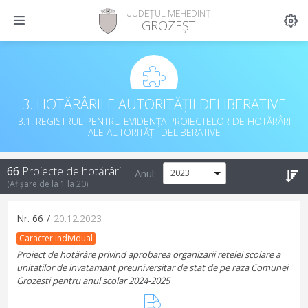
JUDEȚUL MEHEDINȚI
GROZEȘTI
3. HOTĂRÂRILE AUTORITĂȚII DELIBERATIVE
3.1. REGISTRUL PENTRU EVIDENȚA PROIECTELOR DE HOTĂRÂRI
ALE AUTORITĂȚII DELIBERATIVE
66
Proiecte de hotărâri
Anul:
(Afișare de la
1
la
20
)
Nr.
66
/
20.12.2023
Caracter individual
Proiect de hotărâre privind aprobarea organizarii retelei scolare a
unitatilor de invatamant preuniversitar de stat de pe raza Comunei
Grozesti pentru anul scolar 2024-2025