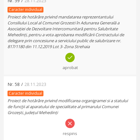
Nr.
59
/
28.11.2023
Caracter individual
Proiect de hotărâre privind mandatarea reprezentantului
Consiliului Local al Comunei Grozesti în Adunarea Generală a
Asociației de Dezvoltare Intercomunitară pentru Salubritate
Mehedinți, pentru a vota aprobarea modificării Contractului de
delegare prin concesiune a serviciului public de salubrizare nr.
817/1180 din 11.12.2019 Lot 3- Zona Strehaia
aprobat
Nr.
58
/
28.11.2023
Caracter individual
Proiect de hotărâre privind modificarea organigramei si a statului
de funcţii al aparatului de specialitate al primarului Comunei
Grozești, județul Mehedinți
respins