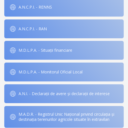
A.N.C.P.I. - RENNS
A.N.C.P.I. - RAN
M.D.L.P.A. - Situații financiare
M.D.L.P.A. - Monitorul Oficial Local
A.N.I. - Declarații de avere și declarații de interese
M.A.D.R. - Registrul Unic Național privind circulația și
destinația terenurilor agricole situate în extravilan