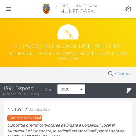
JUDEȚUL HUNEDOARA
HUNEDOARA
4. DISPOZIȚIILE AUTORITĂȚII EXECUTIVE
4.2. REGISTRUL PENTRU EVIDENȚA DISPOZIȚIILOR AUTORITĂȚII
EXECUTIVE
Căutare
1591
Dispoziții
Anul:
(Afișare de la
1
la
20
)
Nr.
1591
/
03.08.2026
Caracter individual
Dispoziție privind convocarea de îndată a Consiliului Local al
Municipiului Hunedoara, în ședință extraordinară pentru data de