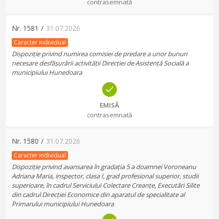
contrasemnată
Nr.
1581
/
31.07.2026
Caracter individual
Dispoziție privind numirea comisiei de predare a unor bunuri
necesare desfășurării activității Direcției de Asistență Socială a
municipiului Hunedoara
EMISĂ
contrasemnată
Nr.
1580
/
31.07.2026
Caracter individual
Dispoziție privind avansarea în gradația 5 a doamnei Voroneanu
Adriana Maria, inspector, clasa I, grad profesional superior, studii
superioare, în cadrul Serviciului Colectare Creanțe, Executări Silite
din cadrul Direcției Economice din aparatul de specialitate al
Primarului municipiului Hunedoara