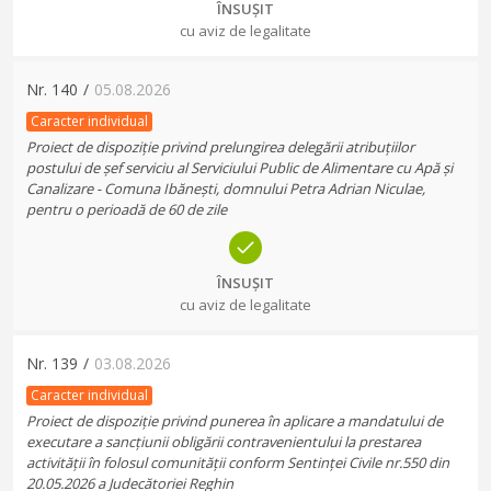
ÎNSUȘIT
cu aviz de legalitate
Nr.
140
/
05.08.2026
Caracter individual
Proiect de dispoziție privind prelungirea delegării atribuțiilor
postului de șef serviciu al Serviciului Public de Alimentare cu Apă și
Canalizare - Comuna Ibănești, domnului Petra Adrian Niculae,
pentru o perioadă de 60 de zile
ÎNSUȘIT
cu aviz de legalitate
Nr.
139
/
03.08.2026
Caracter individual
Proiect de dispoziție privind punerea în aplicare a mandatului de
executare a sancțiunii obligării contravenientului la prestarea
activității în folosul comunității conform Sentinței Civile nr.550 din
20.05.2026 a Judecătoriei Reghin