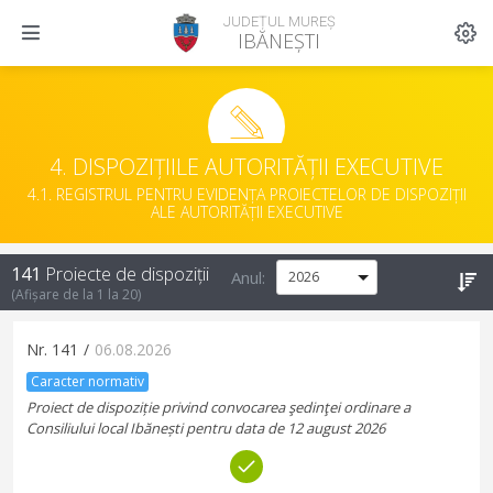
JUDEȚUL MUREȘ
IBĂNEȘTI
4. DISPOZIȚIILE AUTORITĂȚII EXECUTIVE
4.1. REGISTRUL PENTRU EVIDENȚA PROIECTELOR DE DISPOZIȚII
ALE AUTORITĂȚII EXECUTIVE
141
Proiecte de dispoziții
Anul:
(Afișare de la
1
la
20
)
Nr.
141
/
06.08.2026
Caracter normativ
Proiect de dispoziție privind convocarea şedinţei ordinare a
Consiliului local Ibănești pentru data de 12 august 2026