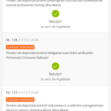
Proiect de dispoziție privind prelungirea contractului individual de
muncă al doamnei Cizmaș Zina Maria
ÎNSUȘIT
cu aviz de legalitate
Nr.
126
/
07.07.2026
Caracter individual
Proiect de dispoziție privind delegarea exercitării atribuțiilor
Primarului Comunei Ibănești
ÎNSUȘIT
cu aviz de legalitate
Nr.
125
/
07.07.2026
Caracter individual
Proiect de dispoziție privind reducerea cu o pătrime a programului
de lucru pentru doamna Moga Alina Maria