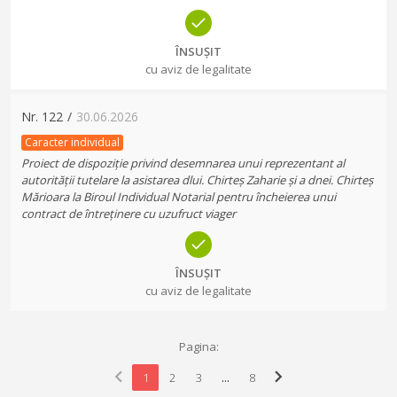
ÎNSUȘIT
cu aviz de legalitate
Nr.
122
/
30.06.2026
Caracter individual
Proiect de dispoziție privind desemnarea unui reprezentant al
autorității tutelare la asistarea dlui. Chirteș Zaharie și a dnei. Chirteș
Mărioara la Biroul Individual Notarial pentru încheierea unui
contract de întreținere cu uzufruct viager
ÎNSUȘIT
cu aviz de legalitate
Pagina:
chevron_left
chevron_right
1
2
3
...
8