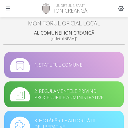
JUDEȚUL NEAMȚ
ION CREANGĂ
MONITORUL OFICIAL LOCAL
AL COMUNEI ION CREANGĂ
Județul NEAMȚ
1. STATUTUL COMUNEI
2. REGULAMENTELE PRIVIND
PROCEDURILE ADMINISTRATIVE
3. HOTĂRÂRILE AUTORITĂȚII
DELIBERATIVE