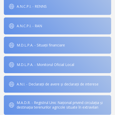
A.N.C.P.I. - RENNS
A.N.C.P.I. - RAN
M.D.L.P.A. - Situații financiare
M.D.L.P.A. - Monitorul Oficial Local
A.N.I. - Declarații de avere și declarații de interese
M.A.D.R. - Registrul Unic Național privind circulația și
destinația terenurilor agricole situate în extravilan