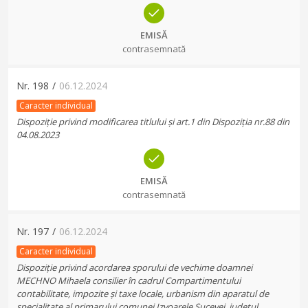
EMISĂ
contrasemnată
Nr.
198
/
06.12.2024
Caracter individual
Dispoziție privind modificarea titlului și art.1 din Dispoziția nr.88 din
04.08.2023
EMISĂ
contrasemnată
Nr.
197
/
06.12.2024
Caracter individual
Dispoziție privind acordarea sporului de vechime doamnei
MECHNO Mihaela consilier în cadrul Compartimentului
contabilitate, impozite și taxe locale, urbanism din aparatul de
specialitate al primarului comunei Izvoarele Sucevei, județul