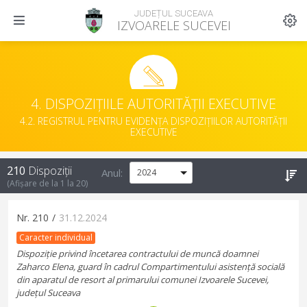
JUDEȚUL SUCEAVA
IZVOARELE SUCEVEI
4. DISPOZIȚIILE AUTORITĂȚII EXECUTIVE
4.2. REGISTRUL PENTRU EVIDENȚA DISPOZIȚIILOR AUTORITĂȚII
EXECUTIVE
210
Dispoziții
Anul:
(Afișare de la
1
la
20
)
Nr.
210
/
31.12.2024
Caracter individual
Dispoziție privind încetarea contractului de muncă doamnei
Zaharco Elena, guard în cadrul Compartimentului asistență socială
din aparatul de resort al primarului comunei Izvoarele Sucevei,
județul Suceava