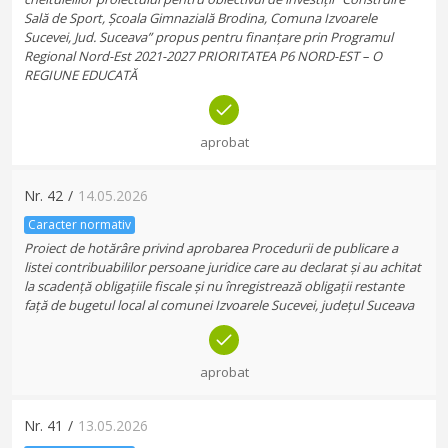
Sală de Sport, Școala Gimnazială Brodina, Comuna Izvoarele
Sucevei, Jud. Suceava” propus pentru finanțare prin Programul
Regional Nord-Est 2021-2027 PRIORITATEA P6 NORD-EST – O
REGIUNE EDUCATĂ
aprobat
Nr.
42
/
14.05.2026
Caracter normativ
Proiect de hotărâre privind aprobarea Procedurii de publicare a
listei contribuabililor persoane juridice care au declarat și au achitat
la scadență obligațiile fiscale și nu înregistrează obligații restante
față de bugetul local al comunei Izvoarele Sucevei, județul Suceava
aprobat
Nr.
41
/
13.05.2026