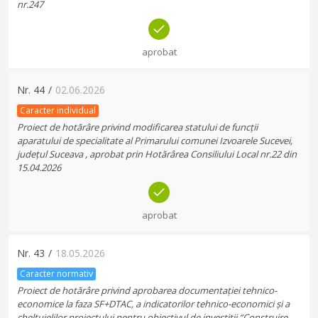
nr.247
aprobat
Nr.
44
/
02.06.2026
Caracter individual
Proiect de hotărâre privind modificarea statului de funcții
aparatului de specialitate al Primarului comunei Izvoarele Sucevei,
județul Suceava , aprobat prin Hotărârea Consiliului Local nr.22 din
15.04.2026
aprobat
Nr.
43
/
18.05.2026
Caracter normativ
Proiect de hotărâre privind aprobarea documentației tehnico-
economice la faza SF+DTAC, a indicatorilor tehnico-economici și a
cheltuielilor proiectului pentru obiectivul de investiții “Construire