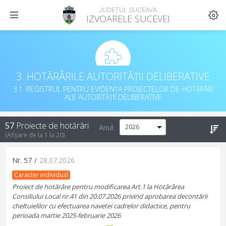
JUDEȚUL SUCEAVA
IZVOARELE SUCEVEI
3. HOTĂRÂRILE AUTORITĂȚII DELIBERATIVE
3.1. REGISTRUL PENTRU EVIDENȚA PROIECTELOR DE HOTĂRÂRI
ALE AUTORITĂȚII DELIBERATIVE
57
Proiecte de hotărâri
Anul:
(Afișare de la
1
la
20
)
Nr.
57
/
28.07.2026
Caracter individual
Proiect de hotărâre pentru modificarea Art.1 la Hotărârea
Consiliului Local nr.41 din 20.07.2026 privind aprobarea decontării
cheltuielilor cu efectuarea navetei cadrelor didactice, pentru
perioada martie 2025-februarie 2026