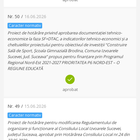
Nr.
50
/
16.06.2026
Caracter normativ
Proiect de hotărâre privind aprobarea documentației tehnico-
economice la faza SF+DTAC, a indicatorilor tehnico-economici și a
cheltuielilor proiectului pentru obiectivul de investiții “Construire
Sală de Sport, Școala Gimnazială Brodina, Comuna Izvoarele
Sucevei, Jud. Suceava” propus pentru finanțare prin Programul
Regional Nord-Est 2021-2027 PRIORITATEA P6 NORD-EST – O
REGIUNE EDUCATĂ
aprobat
Nr.
49
/
15.06.2026
Caracter normativ
Proiect de hotărâre pentru modificarea Regulamentului de
organizare și funcționare al Consiliului Local Izvoarele Sucevei,
județul Suceava, aprobat prin Hotărârea Consiliului Local nr.24 din