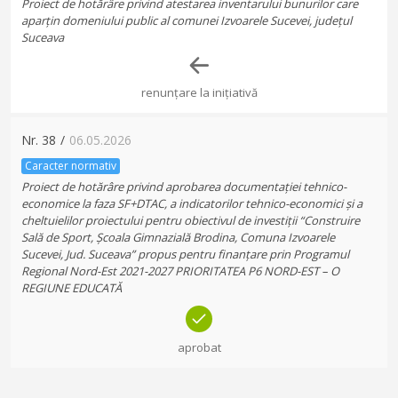
Proiect de hotărâre privind atestarea inventarului bunurilor care
aparțin domeniului public al comunei Izvoarele Sucevei, județul
Suceava
renunțare la inițiativă
Nr.
38
/
06.05.2026
Caracter normativ
Proiect de hotărâre privind aprobarea documentației tehnico-
economice la faza SF+DTAC, a indicatorilor tehnico-economici și a
cheltuielilor proiectului pentru obiectivul de investiții “Construire
Sală de Sport, Școala Gimnazială Brodina, Comuna Izvoarele
Sucevei, Jud. Suceava” propus pentru finanțare prin Programul
Regional Nord-Est 2021-2027 PRIORITATEA P6 NORD-EST – O
REGIUNE EDUCATĂ
aprobat