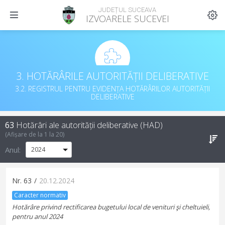
JUDEȚUL SUCEAVA
IZVOARELE SUCEVEI
3. HOTĂRÂRILE AUTORITĂȚII DELIBERATIVE
3.2. REGISTRUL PENTRU EVIDENȚA HOTĂRÂRILOR AUTORITĂȚII
DELIBERATIVE
63
Hotărâri ale autorității deliberative (HAD)
(Afișare de la
1
la
20
)
Anul:
Nr.
63
/
20.12.2024
Caracter normativ
Hotărâre privind rectificarea bugetului local de venituri şi cheltuieli,
pentru anul 2024