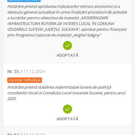
Hotărâre privind aprobarea indicatorilor tehnico-economici și a
devizului general actualizat în urma finalizării procedurii de achiziție
a lucrărilor pentru obiectivul de investiții „MODERNIZARE
INFRASTRUCTURA RUTIERA DE INTERES LOCAL ÎN COMUNA
IZVOARELE SUCEVEI, JUDEŢUL SUCEAVA”, aprobat pentru finanțare
prin Programul național de investiții „Anghel Saligny”
ADOPTATĂ
Nr.
55
/
11.12.2024
Caracter individual
Hotărâre privind stabilirea indemnizației lunare de şedinţă
consilierilor locali ai Consiliului Local Izvoarele Sucevei, pentru anul
2025
ADOPTATĂ
Nr.
54
/
11.12.2024