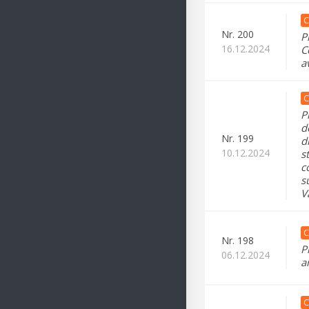
C
Nr.
200
P
16.12.2024
C
a
C
P
d
Nr.
199
d
10.12.2024
s
c
s
V
C
Nr.
198
P
06.12.2024
a
C