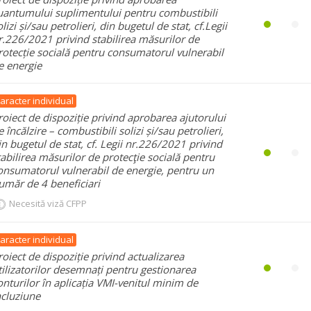
uantumului suplimentului pentru combustibili
olizi și/sau petrolieri, din bugetul de stat, cf.Legii
r.226/2021 privind stabilirea măsurilor de
rotecție socială pentru consumatorul vulnerabil
e energie
aracter individual
roiect de dispoziție privind aprobarea ajutorului
e încălzire – combustibili solizi și/sau petrolieri,
in bugetul de stat, cf. Legii nr.226/2021 privind
tabilirea măsurilor de protecţie socială pentru
onsumatorul vulnerabil de energie, pentru un
umăr de 4 beneficiari
Necesită viză CFPP
aracter individual
roiect de dispoziție privind actualizarea
tilizatorilor desemnați pentru gestionarea
onturilor în aplicația VMI-venitul minim de
ncluziune