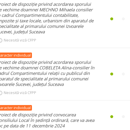
roiect de dispoziție privind acordarea sporului
e vechime doamnei MECHNO Mihaela consilier
n cadrul Compartimentului contabilitate,
mpozite și taxe locale, urbanism din aparatul de
pecialitate al primarului comunei Izvoarele
ucevei, județul Suceava
Necesită viză CFPP
aracter individual
roiect de dispoziție privind acordarea sporului
e vechime doamnei COBELEȚA Alina-consilier în
adrul Compartimentului relații cu publicul din
paratul de specialitate al primarului comunei
zvoarele Sucevei, județul Suceava
Necesită viză CFPP
aracter individual
roiect de dispoziție privind convocarea
onsiliului Local în ședință ordinară, care va avea
oc pe data de 11 decembrie 2024