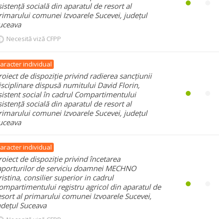
sistență socială din aparatul de resort al
rimarului comunei Izvoarele Sucevei, județul
uceava
Necesită viză CFPP
aracter individual
roiect de dispoziție privind radierea sancțiunii
isciplinare dispusă numitului David Florin,
sistent social în cadrul Compartimentului
sistență socială din aparatul de resort al
rimarului comunei Izvoarele Sucevei, județul
uceava
aracter individual
roiect de dispoziție privind încetarea
aporturilor de serviciu doamnei MECHNO
ristina, consilier superior in cadrul
ompartimentului registru agricol din aparatul de
esort al primarului comunei Izvoarele Sucevei,
udețul Suceava