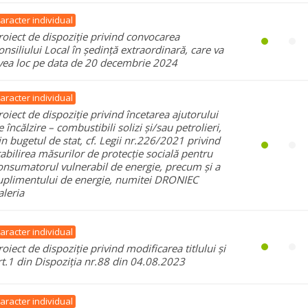
aracter individual
roiect de dispoziție privind convocarea
onsiliului Local în ședință extraordinară, care va
vea loc pe data de 20 decembrie 2024
aracter individual
roiect de dispoziție privind încetarea ajutorului
e încălzire – combustibili solizi și/sau petrolieri,
in bugetul de stat, cf. Legii nr.226/2021 privind
tabilirea măsurilor de protecție socială pentru
onsumatorul vulnerabil de energie, precum și a
uplimentului de energie, numitei DRONIEC
aleria
aracter individual
roiect de dispoziție privind modificarea titlului și
rt.1 din Dispoziția nr.88 din 04.08.2023
aracter individual