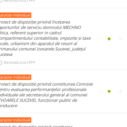
Necesită viză CFPP
aracter individual
roiect de dispoziție privind încetarea
aporturilor de serviciu domnului MECHNO
hica, referent superior in cadrul
ompartimentului contabilitate, impozite și taxe
ocale, urbanism din aparatul de resort al
rimarului comunei Izvoarele Sucevei, județul
uceava
Necesită viză CFPP
aracter individual
roiect de dispoziție privind constituirea Comisiei
entru evaluarea performanțelor profesionale
ndividuale ale secretarului general al comunei
ZVOARELE SUCEVEI, funcționar public de
onducere
aracter individual
roiect de dispoziție privind aprobarea