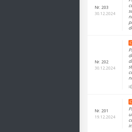
c
Nr.
203
s
30.12.2024
n
p
d
C
P
d
d
Nr.
202
s
30.12.2024
c
n
C
P
Nr.
201
u
19.12.2024
c
i