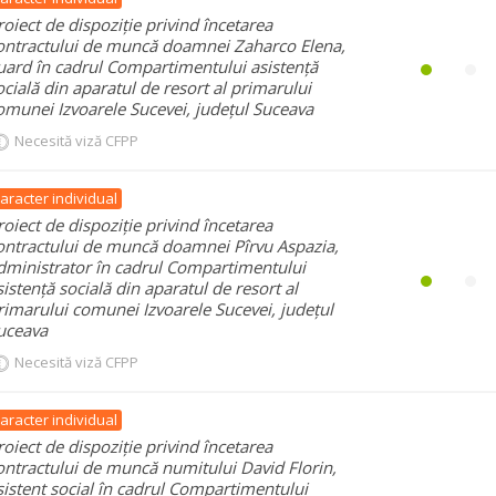
roiect de dispoziție privind încetarea
ontractului de muncă doamnei Zaharco Elena,
uard în cadrul Compartimentului asistență
ocială din aparatul de resort al primarului
omunei Izvoarele Sucevei, județul Suceava
Necesită viză CFPP
aracter individual
roiect de dispoziție privind încetarea
ontractului de muncă doamnei Pîrvu Aspazia,
dministrator în cadrul Compartimentului
sistență socială din aparatul de resort al
rimarului comunei Izvoarele Sucevei, județul
uceava
Necesită viză CFPP
aracter individual
roiect de dispoziție privind încetarea
ontractului de muncă numitului David Florin,
sistent social în cadrul Compartimentului