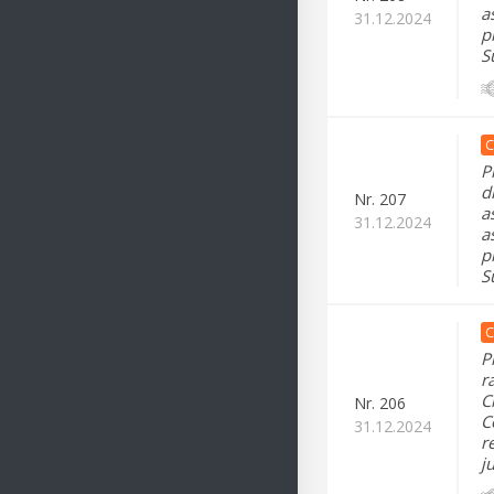
a
31.12.2024
p
S
C
P
d
Nr.
207
a
31.12.2024
a
p
S
C
P
r
C
Nr.
206
C
31.12.2024
r
j