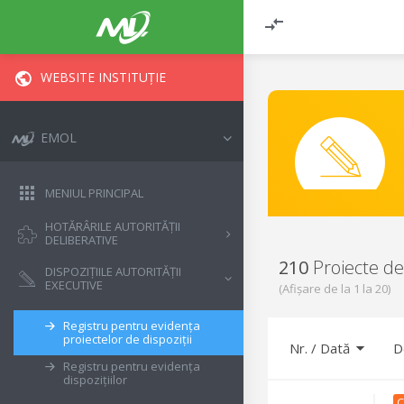
WEBSITE INSTITUȚIE
EMOL
MENIUL PRINCIPAL
HOTĂRÂRILE AUTORITĂȚII
DELIBERATIVE
210
Proiecte de 
DISPOZIȚIILE AUTORITĂȚII
EXECUTIVE
(Afișare de la
1
la
20
)
Registru pentru evidența
proiectelor de dispoziții
Nr.
/
Dată
D
Registru pentru evidența
dispozițiilor
C