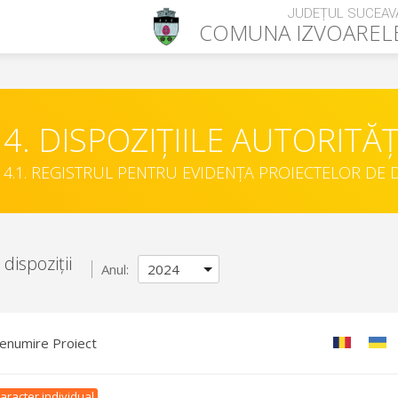
JUDEȚUL SUCEAV
COMUNA
IZVOAREL
4. DISPOZIȚIILE AUTORITĂȚ
4.1. REGISTRUL PENTRU EVIDENȚA PROIECTELOR DE D
dispoziții
Anul:
enumire Proiect
aracter individual