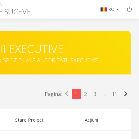
A
E SUCEVEI
RO
II EXECUTIVE
ISPOZIȚII ALE AUTORITĂȚII EXECUTIVE
chevron_left
chevron_right
Pagina:
1
2
3
...
11
Stare Proiect
Acțiuni