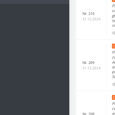
P
c
Nr.
210
g
31.12.2024
s
c
C
P
c
a
Nr.
209
a
31.12.2024
p
S
C
P
c
a
Nr.
208