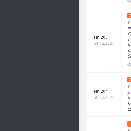
C
P
r
G
Nr.
205
C
31.12.2024
l
p
S
C
P
Nr.
204
p
30.12.2024
i
I
c
C
P