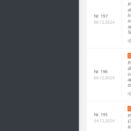
P
d
î
Nr.
197
i
06.12.2024
s
S
C
P
d
Nr.
196
c
06.12.2024
a
I
C
Nr.
195
P
04.12.2024
C
l