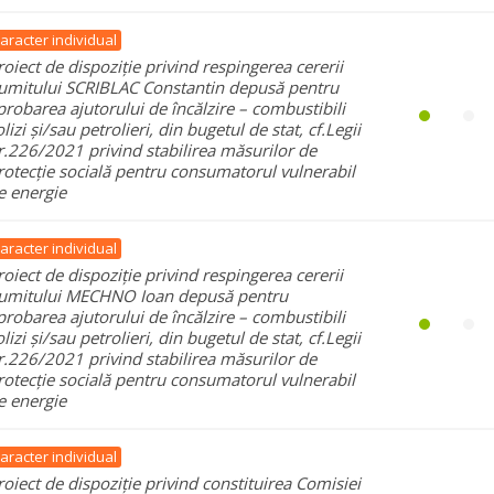
aracter individual
roiect de dispoziție privind respingerea cererii
umitului SCRIBLAC Constantin depusă pentru
probarea ajutorului de încălzire – combustibili
olizi și/sau petrolieri, din bugetul de stat, cf.Legii
r.226/2021 privind stabilirea măsurilor de
rotecție socială pentru consumatorul vulnerabil
e energie
aracter individual
roiect de dispoziție privind respingerea cererii
umitului MECHNO Ioan depusă pentru
probarea ajutorului de încălzire – combustibili
olizi și/sau petrolieri, din bugetul de stat, cf.Legii
r.226/2021 privind stabilirea măsurilor de
rotecție socială pentru consumatorul vulnerabil
e energie
aracter individual
roiect de dispoziție privind constituirea Comisiei