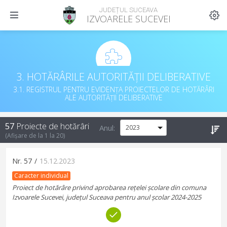
JUDEȚUL SUCEAVA
IZVOARELE SUCEVEI
3. HOTĂRÂRILE AUTORITĂȚII DELIBERATIVE
3.1. REGISTRUL PENTRU EVIDENȚA PROIECTELOR DE HOTĂRÂRI
ALE AUTORITĂȚII DELIBERATIVE
57
Proiecte de hotărâri
Anul:
(Afișare de la
1
la
20
)
Nr.
57
/
15.12.2023
Caracter individual
Proiect de hotărâre privind aprobarea rețelei școlare din comuna
Izvoarele Sucevei, județul Suceava pentru anul școlar 2024-2025