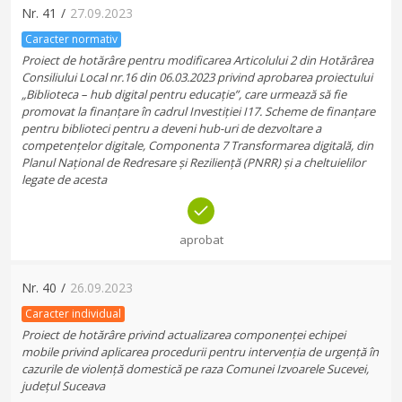
Nr.
41
/
27.09.2023
Caracter normativ
Proiect de hotărâre pentru modificarea Articolului 2 din Hotărârea
Consiliului Local nr.16 din 06.03.2023 privind aprobarea proiectului
„Biblioteca – hub digital pentru educație”, care urmează să fie
promovat la finanțare în cadrul Investiției I17. Scheme de finanțare
pentru biblioteci pentru a deveni hub-uri de dezvoltare a
competențelor digitale, Componenta 7 Transformarea digitală, din
Planul Național de Redresare și Reziliență (PNRR) și a cheltuielilor
legate de acesta
aprobat
Nr.
40
/
26.09.2023
Caracter individual
Proiect de hotărâre privind actualizarea componenței echipei
mobile privind aplicarea procedurii pentru intervenția de urgență în
cazurile de violență domestică pe raza Comunei Izvoarele Sucevei,
județul Suceava