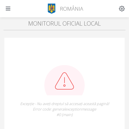
ROMÂNIA
MONITORUL OFICIAL LOCAL
Excepție - Nu aveți dreptul să accesați această pagină!
Error code: generalexceptionmessage
#0 {main}