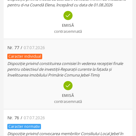
pentru d-na Coandă Elena, începând cu data de 01.08.2026
EMISĂ
contrasemnată
Nr.
77
/
07.07.2026
Caracter individual
Dispoziție privind constituirea comisiei în vederea recepției finale
pentru obiectivul de investiții-Reparații curente la fațada și
învelitoarea imobilului Primărie Comuna Jebel-Timiș
EMISĂ
contrasemnată
Nr.
76
/
07.07.2026
Caracter normativ
Dispoziție privind convocarea membrilor Consiliului Local Jebel în