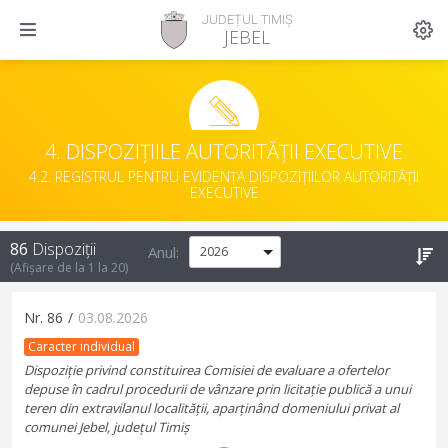
JUDEȚUL TIMIȘ
JEBEL
4. DISPOZIȚIILE AUTORITĂȚII EXECUTIVE
4.2. REGISTRUL PENTRU EVIDENȚA DISPOZIȚIILOR AUTORITĂȚII
EXECUTIVE
86
Dispoziții
Anul:
(Afișare de la
1
la
20
)
Nr.
86
/
03.08.2026
Caracter individual
Dispoziție privind constituirea Comisiei de evaluare a ofertelor
depuse în cadrul procedurii de vânzare prin licitație publică a unui
teren din extravilanul localității, aparținând domeniului privat al
comunei Jebel, județul Timiș