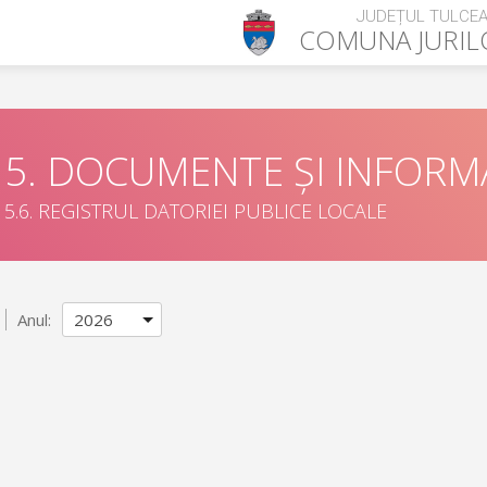
JUDEȚUL TULCE
COMUNA
JURI
5. DOCUMENTE ȘI INFORMA
5.6. REGISTRUL DATORIEI PUBLICE LOCALE
Anul: