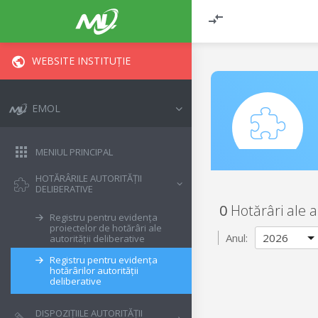
WEBSITE INSTITUȚIE
EMOL
MENIUL PRINCIPAL
HOTĂRÂRILE AUTORITĂȚII
DELIBERATIVE
0
Hotărâri ale a
Registru pentru evidența
proiectelor de hotărâri ale
Anul:
autorității deliberative
Registru pentru evidența
hotărârilor autorității
deliberative
DISPOZIȚIILE AUTORITĂȚII