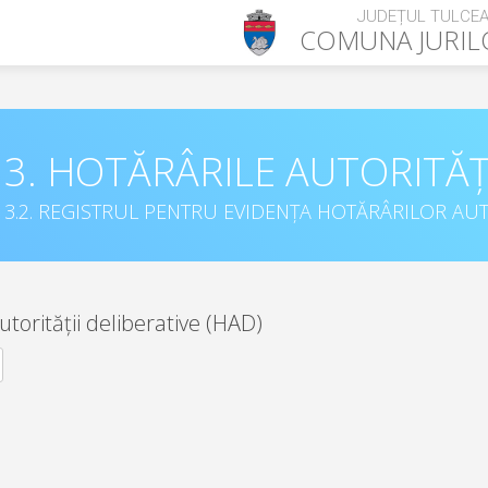
JUDEȚUL TULCE
COMUNA
JURI
3. HOTĂRÂRILE AUTORITĂȚ
3.2. REGISTRUL PENTRU EVIDENȚA HOTĂRÂRILOR AUT
utorității deliberative (HAD)