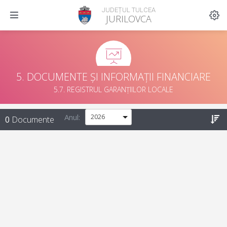
JUDEȚUL TULCEA
JURILOVCA
5. DOCUMENTE ȘI INFORMAȚII FINANCIARE
5.7. REGISTRUL GARANȚIILOR LOCALE
Anul:
0
Documente