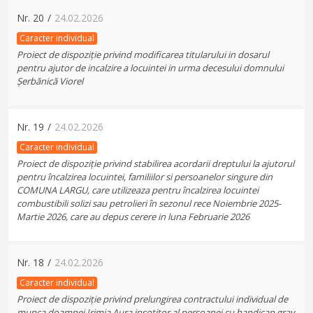
Nr.
20
/
24.02.2026
Caracter individual
Proiect de dispoziție privind modificarea titularului in dosarul
pentru ajutor de incalzire a locuintei in urma decesului domnului
Șerbănică Viorel
Nr.
19
/
24.02.2026
Caracter individual
Proiect de dispoziție privind stabilirea acordarii dreptului la ajutorul
pentru încalzirea locuintei, familiilor si persoanelor singure din
COMUNA LARGU, care utilizeaza pentru încalzirea locuintei
combustibili solizi sau petrolieri în sezonul rece Noiembrie 2025-
Martie 2026, care au depus cerere in luna Februarie 2026
Nr.
18
/
24.02.2026
Caracter individual
Proiect de dispoziție privind prelungirea contractului individual de
munca doamnei Irimia Aura insotitor al persoanei cu handicap grav