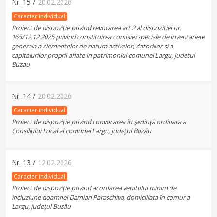
Nr.
15
/
20.02.2026
Caracter individual
Proiect de dispoziție privind revocarea art 2 al dispozitiei nr.
165/12.12.2025 privind constituirea comisiei speciale de inventariere
generala a elementelor de natura activelor, datoriilor si a
capitalurilor proprii aflate in patrimoniul comunei Largu, judetul
Buzau
Nr.
14
/
20.02.2026
Caracter individual
Proiect de dispoziție privind convocarea în şedinţă ordinara a
Consiliului Local al comunei Largu, judeţul Buzău
Nr.
13
/
12.02.2026
Caracter individual
Proiect de dispoziție privind acordarea venitului minim de
incluziune doamnei Damian Paraschiva, domiciliata în comuna
Largu, judeţul Buzău