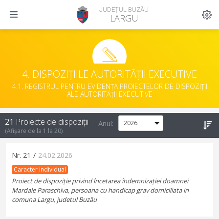
JUDEȚUL BUZĂU
LARGU
4. DISPOZIȚIILE AUTORITĂȚII EXECUTIVE
4.1. REGISTRUL PENTRU EVIDENȚA PROIECTELOR DE DISPOZIȚII
ALE AUTORITĂȚII EXECUTIVE
21
Proiecte de dispoziții
Anul:
(Afișare de la
1
la
20
)
Nr.
21
/
24.02.2026
Caracter individual
Proiect de dispoziție privind încetarea îndemnizației doamnei
Mardale Paraschiva, persoana cu handicap grav domiciliata in
comuna Largu, judetul Buzău