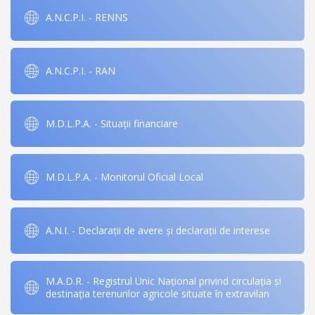
A.N.C.P.I. - RENNS
A.N.C.P.I. - RAN
M.D.L.P.A. - Situații financiare
M.D.L.P.A. - Monitorul Oficial Local
A.N.I. - Declarații de avere și declarații de interese
M.A.D.R. - Registrul Unic Național privind circulația și
destinația terenurilor agricole situate în extravilan