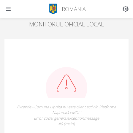
ROMÂNIA
MONITORUL OFICIAL LOCAL
Excepție - Comuna Lipnița nu este client activ în Platforma
Națională eMOL!
Error code: generalexceptionmessage
#0 {main}