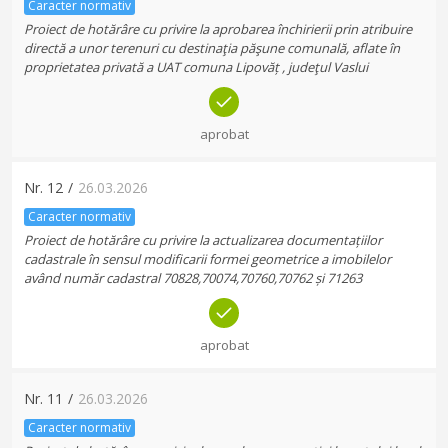
Caracter normativ
Proiect de hotărâre cu privire la aprobarea închirierii prin atribuire
directă a unor terenuri cu destinaţia păşune comunală, aflate în
proprietatea privată a UAT comuna Lipovăț , judeţul Vaslui
aprobat
Nr.
12
/
26.03.2026
Caracter normativ
Proiect de hotărâre cu privire la actualizarea documentațiilor
cadastrale în sensul modificarii formei geometrice a imobilelor
având număr cadastral 70828,70074,70760,70762 și 71263
aprobat
Nr.
11
/
26.03.2026
Caracter normativ