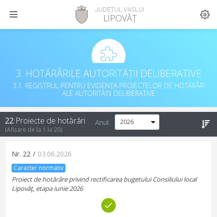
JUDEȚUL VASLUI
LIPOVĂȚ
3. HOTĂRÂRILE AUTORITĂȚII DELIBERATIVE
3.1. REGISTRUL PENTRU EVIDENȚA PROIECTELOR DE HOTĂRÂRI
ALE AUTORITĂȚII DELIBERATIVE
22
Proiecte de hotărâri
Anul:
(Afișare de la
1
la
20
)
Nr.
22
/
03.06.2026
Caracter normativ
Proiect de hotărâre privind rectificarea bugetului Consiliului local
Lipovăţ, etapa iunie 2026