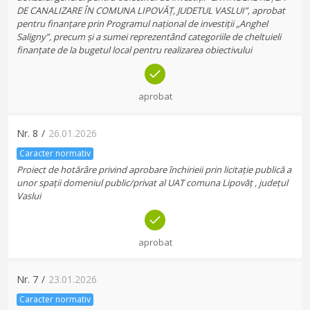
DE CANALIZARE ÎN COMUNA LIPOVĂȚ, JUDETUL VASLUI”, aprobat
pentru finanțare prin Programul național de investiții „Anghel
Saligny”, precum și a sumei reprezentând categoriile de cheltuieli
finanțate de la bugetul local pentru realizarea obiectivului
aprobat
Nr.
8
/
26.01.2026
Caracter normativ
Proiect de hotărâre privind aprobare închirieii prin licitație publică a
unor spații domeniul public/privat al UAT comuna Lipovăț , județul
Vaslui
aprobat
Nr.
7
/
23.01.2026
Caracter normativ