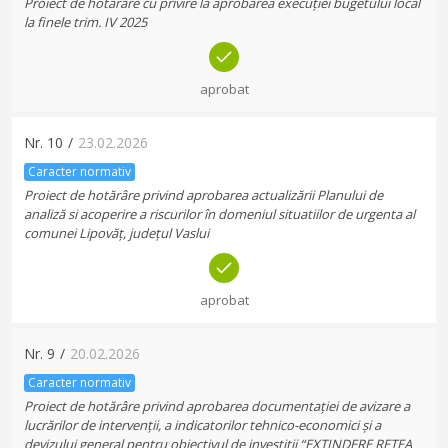
Proiect de hotărâre cu privire la aprobarea execuției bugetului local
la finele trim. IV 2025
aprobat
Nr.
10
/
23.02.2026
Caracter normativ
Proiect de hotărâre privind aprobarea actualizării Planului de
analiză si acoperire a riscurilor în domeniul situatiilor de urgenta al
comunei Lipovăț, județul Vaslui
aprobat
Nr.
9
/
20.02.2026
Caracter normativ
Proiect de hotărâre privind aprobarea documentației de avizare a
lucrărilor de intervenții, a indicatorilor tehnico-economici și a
devizului general pentru obiectivul de investiții “EXTINDERE REȚEA