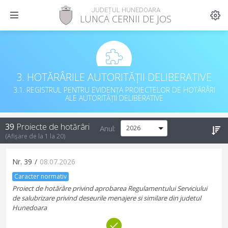
JUDEȚUL HUNEDOARA
LUNCA CERNII DE JOS
3. HOTĂRÂRILE AUTORITĂȚII DELIBERATIVE
3.1. REGISTRUL PENTRU EVIDENȚA PROIECTELOR DE HOTĂRÂRI
ALE AUTORITĂȚII DELIBERATIVE
39
Proiecte de hotărâri
Anul:
(Afișare de la
1
la
20
)
Nr.
39
/
08.07.2026
Caracter normativ
Proiect de hotărâre privind aprobarea Regulamentului Serviciului
de salubrizare privind deseurile menajere si similare din judetul
Hunedoara