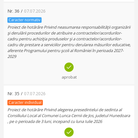
Nr.
36
/
07.07.2026
Caracter normativ
Proiect de hotărâre Privind neasumarea responsabilităţii organizării
şi derulării procedurilor de atribuire a contractelor/acordurilor-
cadru pentru achiziţia produselor şi a contractelor/acordurilor-
cadru de prestare a serviciilor pentru derularea măsurilor educative,
aferente Programului pentru şcoli al României în perioada 2027-
2029
aprobat
Nr.
35
/
07.07.2026
Caracter individual
Proiect de hotărâre Privind alegerea presedintelui de sedinta al
Consiliului Local al Comunei Lunca Cernii de Jos, judetul Hunedoara
, pe o perioada de 3 luni, incepand cu luna Iulie 2026