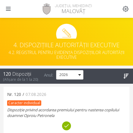
JUDEȚUL MEHEDINȚI
MALOVĂȚ
4. DISPOZIȚIILE AUTORITĂȚII EXECUTIVE
4.2. REGISTRUL PENTRU EVIDENȚA DISPOZIȚIILOR AUTORITĂȚII
EXECUTIVE
120
Dispoziții
Anul:
(Afișare de la
1
la
20
)
Nr.
120
/
07.08.2026
Caracter individual
Dispoziție privind acordarea premiului pentru nasterea copilului
doamnei Oproiu Petronela