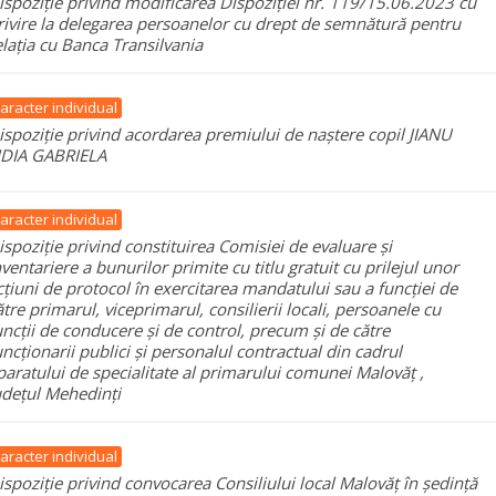
ispoziție privind modificarea Dispoziției nr. 119/15.06.2023 cu
rivire la delegarea persoanelor cu drept de semnătură pentru
elația cu Banca Transilvania
aracter individual
ispoziție privind acordarea premiului de naștere copil JIANU
IDIA GABRIELA
aracter individual
ispoziție privind constituirea Comisiei de evaluare și
nventariere a bunurilor primite cu titlu gratuit cu prilejul unor
cțiuni de protocol în exercitarea mandatului sau a funcției de
ătre primarul, viceprimarul, consilierii locali, persoanele cu
uncții de conducere și de control, precum și de către
uncționarii publici și personalul contractual din cadrul
paratului de specialitate al primarului comunei Malovăț ,
udețul Mehedinți
aracter individual
ispoziție privind convocarea Consiliului local Malovăț în ședință