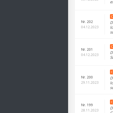
e
C
Nr.
202
D
04.12.2023
l
s
C
Nr.
201
D
04.12.2023
S
C
Nr.
200
D
29.11.2023
l
s
C
Nr.
199
D
28.11.2023
C