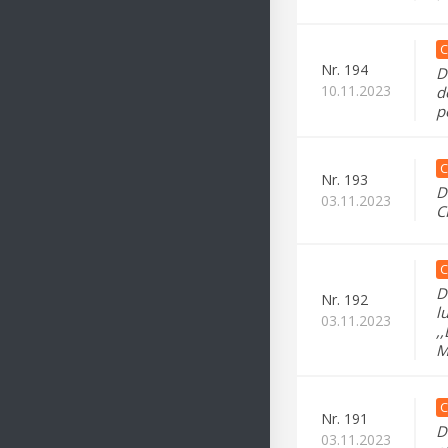
C
Nr.
194
D
10.11.2023
d
p
C
Nr.
193
D
03.11.2023
C
C
D
Nr.
192
l
03.11.2023
,
M
C
Nr.
191
D
03.11.2023