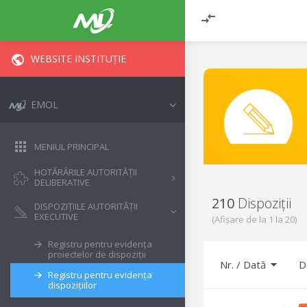
WEBSITE INSTITUȚIE
EMOL
MENIUL PRINCIPAL
HOTĂRÂRILE AUTORITĂȚII
DELIBERATIVE
210
Dispoziții
DISPOZIȚIILE AUTORITĂȚII
EXECUTIVE
(Afișare de la
1
la
20
)
Registru pentru evidența
proiectelor de dispoziții
Nr.
/
Dată
D
Registru pentru evidența
dispozițiilor