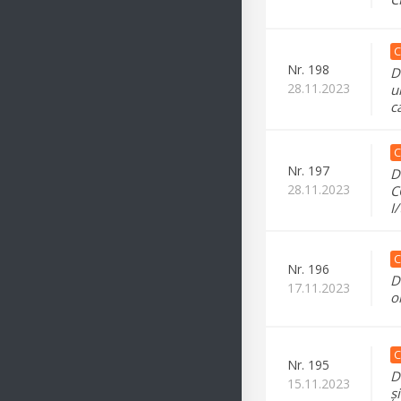
C
Nr.
198
D
28.11.2023
u
c
C
Nr.
197
D
28.11.2023
C
I
C
Nr.
196
D
17.11.2023
o
C
Nr.
195
D
15.11.2023
ș