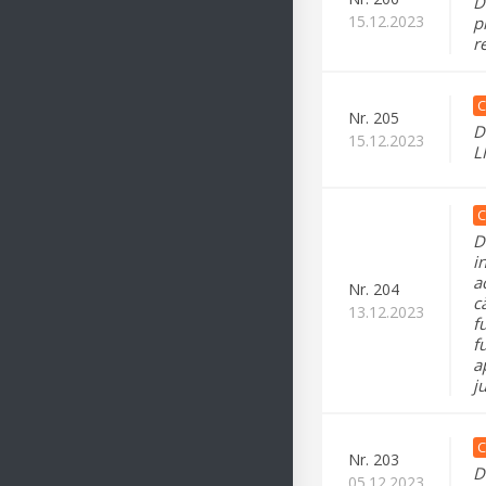
D
15.12.2023
p
r
C
Nr.
205
D
15.12.2023
L
C
D
i
a
Nr.
204
c
13.12.2023
f
f
a
j
C
Nr.
203
D
05.12.2023