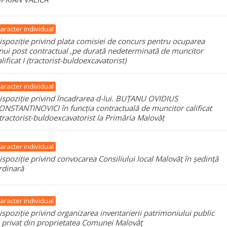
aracter individual
ispoziție privind plata comisiei de concurs pentru ocuparea
nui post contractual ,pe durată nedeterminată de muncitor
alificat I (tractorist-buldoexcavatorist)
aracter individual
ispoziție privind încadrarea d-lui. BUȚANU OVIDIUS
ONSTANTINOVICI în funcția contractuală de muncitor calificat
/tractorist-buldoexcavatorist la Primăria Malovăț
aracter individual
ispoziție privind convocarea Consiliului local Malovăț în ședință
rdinară
aracter individual
ispoziție privind organizarea inventarierii patrimoniului public
i privat din proprietatea Comunei Malovăț