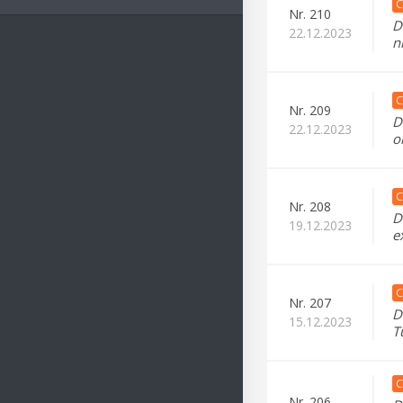
C
Nr.
210
D
22.12.2023
n
C
Nr.
209
D
22.12.2023
o
C
Nr.
208
D
19.12.2023
e
C
Nr.
207
D
15.12.2023
T
C
Nr.
206