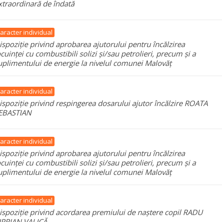
xtraordinară de îndată
aracter individual
ispoziție privind aprobarea ajutorului pentru încălzirea
ocuinței cu combustibili solizi și/sau petrolieri, precum și a
uplimentului de energie la nivelul comunei Malovăț
aracter individual
ispoziție privind respingerea dosarului ajutor încălzire ROATA
EBASTIAN
aracter individual
ispoziție privind aprobarea ajutorului pentru încălzirea
ocuinței cu combustibili solizi și/sau petrolieri, precum și a
uplimentului de energie la nivelul comunei Malovăț
aracter individual
ispoziție privind acordarea premiului de naștere copil RADU
IPRIAN VALICĂ