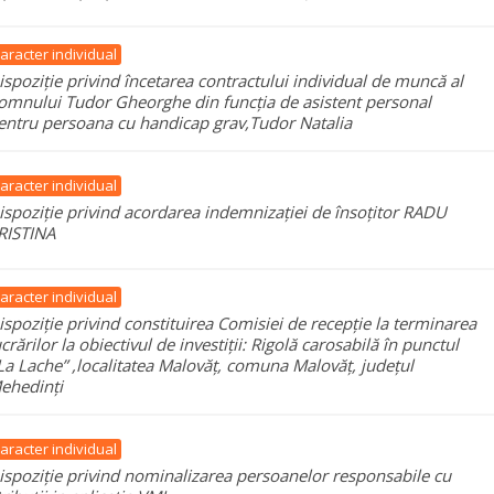
aracter individual
ispoziție privind încetarea contractului individual de muncă al
omnului Tudor Gheorghe din funcția de asistent personal
entru persoana cu handicap grav,Tudor Natalia
aracter individual
ispoziție privind acordarea indemnizației de însoțitor RADU
RISTINA
aracter individual
ispoziție privind constituirea Comisiei de recepție la terminarea
ucrărilor la obiectivul de investiții: Rigolă carosabilă în punctul
,La Lache” ,localitatea Malovăț, comuna Malovăț, județul
ehedinți
aracter individual
ispoziție privind nominalizarea persoanelor responsabile cu