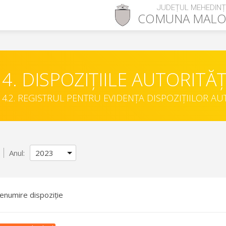
JUDEȚUL MEHEDINȚ
COMUNA
MALO
4. DISPOZIȚIILE AUTORITĂȚ
4.2. REGISTRUL PENTRU EVIDENȚA DISPOZIȚIILOR AU
Anul:
enumire dispoziție