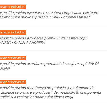
aracter individual
ispoziție privind inventarierea materiei impozabile existente,
atrimoniului public și privat la nivelul Comunei Malovăț
aracter individual
ispoziție privind acordarea premiului de naștere copil
ĂNESCU DANIELA ANDREEA
aracter individual
ispoziție privind acordarea premiului de naștere copil BĂLOI
UCIAN
aracter individual
ispoziție privind menținerea dreptului la venitul minim de
ncluziune ca urmare a producerii de modificări în componența
amiliei si a veniturilor doamnului Rîiosu Virgil