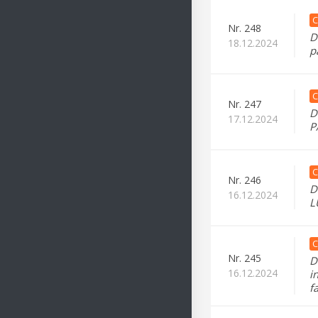
C
Nr.
248
D
18.12.2024
p
C
Nr.
247
D
17.12.2024
P
C
Nr.
246
D
16.12.2024
L
C
Nr.
245
D
16.12.2024
i
f