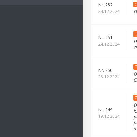
C
Nr.
252
24.12.2024
D
C
Nr.
251
D
24.12.2024
c
C
Nr.
250
D
23.12.2024
C
C
D
Nr.
249
l
19.12.2024
p
p
m