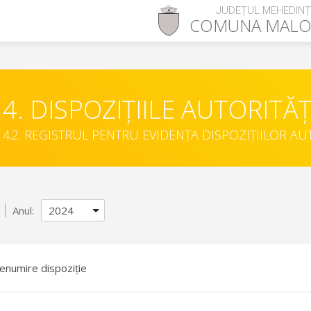
JUDEȚUL MEHEDINȚ
COMUNA
MALO
4. DISPOZIȚIILE AUTORITĂȚ
4.2. REGISTRUL PENTRU EVIDENȚA DISPOZIȚIILOR AU
Anul:
enumire dispoziție