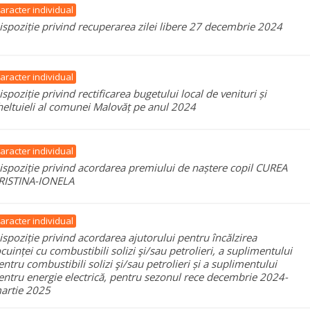
aracter individual
ispoziție privind recuperarea zilei libere 27 decembrie 2024
aracter individual
ispoziție privind rectificarea bugetului local de venituri și
heltuieli al comunei Malovăț pe anul 2024
aracter individual
ispoziție privind acordarea premiului de naștere copil CUREA
RISTINA-IONELA
aracter individual
ispoziție privind acordarea ajutorului pentru încălzirea
ocuinței cu combustibili solizi şi/sau petrolieri, a suplimentului
entru combustibili solizi şi/sau petrolieri și a suplimentului
entru energie electrică, pentru sezonul rece decembrie 2024-
artie 2025