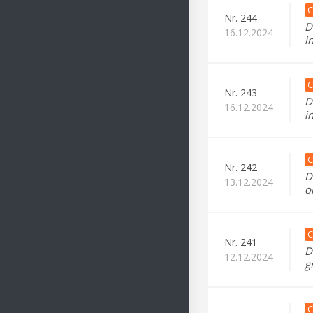
C
Nr.
244
D
16.12.2024
i
C
Nr.
243
D
16.12.2024
i
C
Nr.
242
D
13.12.2024
o
C
Nr.
241
D
12.12.2024
g
C