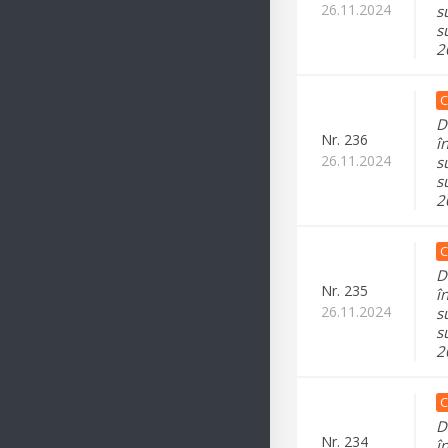
26.11.2024
s
s
2
C
D
Nr.
236
î
26.11.2024
s
s
2
C
D
Nr.
235
î
26.11.2024
s
s
2
C
D
Nr.
234
î