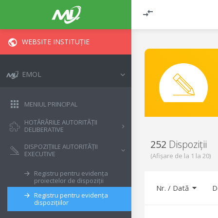
WEBSITE INSTITUȚIE
EMOL
MENIUL PRINCIPAL
HOTĂRÂRILE AUTORITĂȚII
DELIBERATIVE
252
Dispoziții
DISPOZIȚIILE AUTORITĂȚII
EXECUTIVE
(Afișare de la
1
la
20
)
Registru pentru evidența
proiectelor de dispoziții
Nr.
/
Dată
D
Registru pentru evidența
dispozițiilor