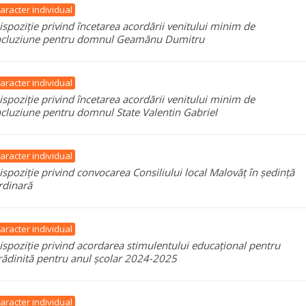
aracter individual
ispoziție privind încetarea acordării venitului minim de
ncluziune pentru domnul Geamănu Dumitru
aracter individual
ispoziție privind încetarea acordării venitului minim de
ncluziune pentru domnul State Valentin Gabriel
aracter individual
ispoziție privind convocarea Consiliului local Malovăț în ședință
rdinară
aracter individual
ispoziție privind acordarea stimulentului educațional pentru
rădinită pentru anul școlar 2024-2025
aracter individual