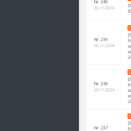
Nr.
240
D
26.11.2024
I
C
D
Nr.
239
î
26.11.2024
s
s
2
C
D
Nr.
238
î
26.11.2024
s
s
2
C
D
Nr.
237
î