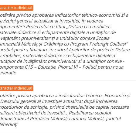
aracter individual
otărâre privind aprobarea indicatorilor tehnico-economici și a
evizului general actualizat al investiției, în vederea
mpementării Proiectului cu titlul „Dotarea cu mobilier,
ateriale didactice și echipamente digitale a unităților de
nvățământ preuniversitar și a unităților conexe Școala
imnazială Malovăț și Grădinița cu Program Prelungit Colibași”
probat pentru finanțare în cadrul Apelurilor de proiecte Dotare
u mobilier, materiale didactice și echipamente digitale a
nităților de învățământ preuniversitar și a unităților conexe -
omponenta C15 – Educație, Pilonul VI – Politici pentru noua
enerație
aracter individual
otărâre privind aprobarea a indicatorilor Tehnico- Economici și
 Devizului general al investiției actualizat după încheierea
rocedurilor de achiziție, privind cheltuielile de capital necesare
ealizarii obiectivului de investitii „ Reabilitarea sediului
dministrativ al Primăriei Malovăț, comuna Malovăț, județul
ehedinți