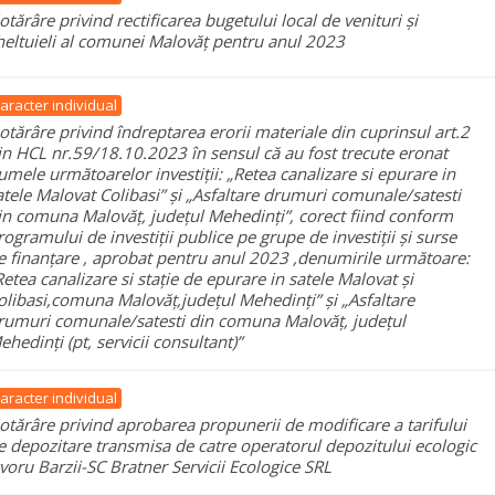
otărâre privind rectificarea bugetului local de venituri și
heltuieli al comunei Malovăț pentru anul 2023
aracter individual
otărâre privind îndreptarea erorii materiale din cuprinsul art.2
in HCL nr.59/18.10.2023 în sensul că au fost trecute eronat
umele următoarelor investiții: „Retea canalizare si epurare in
atele Malovat Colibasi” și „Asfaltare drumuri comunale/satesti
in comuna Malovăț, județul Mehedinți”, corect fiind conform
rogramului de investiții publice pe grupe de investiții și surse
e finanțare , aprobat pentru anul 2023 ,denumirile următoare:
Retea canalizare si stație de epurare in satele Malovat și
olibasi,comuna Malovăț,județul Mehedinți” și „Asfaltare
rumuri comunale/satesti din comuna Malovăț, județul
ehedinți (pt, servicii consultant)”
aracter individual
otărâre privind aprobarea propunerii de modificare a tarifului
e depozitare transmisa de catre operatorul depozitului ecologic
zvoru Barzii-SC Bratner Servicii Ecologice SRL