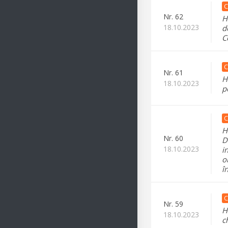
C
Nr.
62
H
18.10.2023
d
C
C
Nr.
61
H
18.10.2023
p
C
H
Nr.
60
D
18.10.2023
i
o
î
C
Nr.
59
H
18.10.2023
c