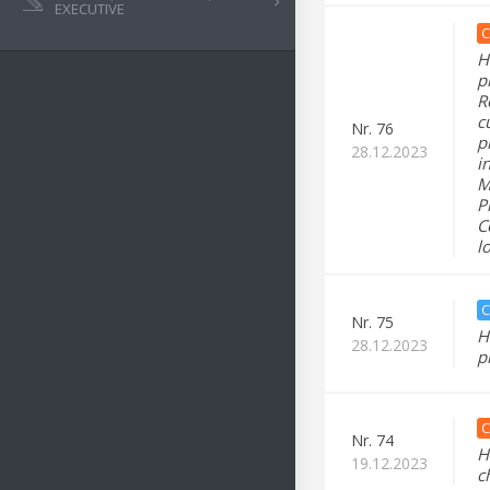
EXECUTIVE
C
H
p
R
c
Nr.
76
p
28.12.2023
i
M
P
C
l
C
Nr.
75
H
28.12.2023
p
C
Nr.
74
H
19.12.2023
c