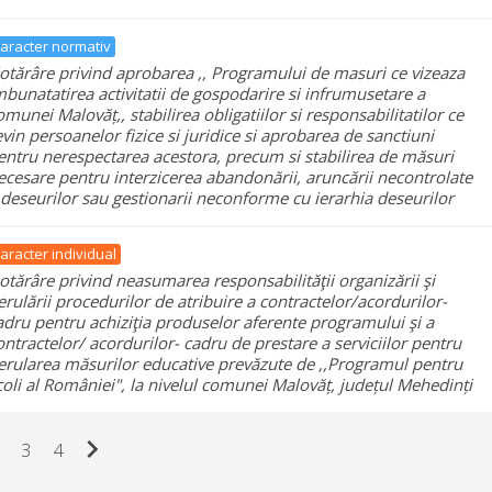
aracter normativ
otărâre privind aprobarea ,, Programului de masuri ce vizeaza
mbunatatirea activitatii de gospodarire si infrumusetare a
omunei Malovăț,, stabilirea obligatiilor si responsabilitatilor ce
evin persoanelor fizice si juridice si aprobarea de sanctiuni
entru nerespectarea acestora, precum si stabilirea de măsuri
ecesare pentru interzicerea abandonării, aruncării necontrolate
 deseurilor sau gestionarii neconforme cu ierarhia deseurilor
aracter individual
otărâre privind neasumarea responsabilităţii organizării şi
erulării procedurilor de atribuire a contractelor/acordurilor-
adru pentru achiziţia produselor aferente programului şi a
ontractelor/ acordurilor- cadru de prestare a serviciilor pentru
erularea măsurilor educative prevăzute de ,,Programul pentru
coli al României", la nivelul comunei Malovăț, județul Mehedinți
chevron_right
3
4