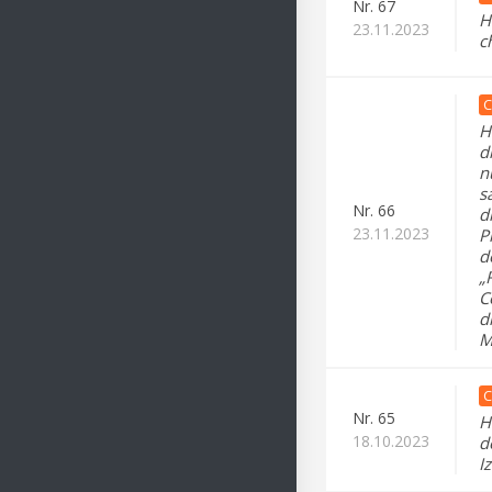
Nr.
67
H
23.11.2023
c
C
H
d
n
s
Nr.
66
d
23.11.2023
P
d
„
C
d
M
C
Nr.
65
H
18.10.2023
d
I