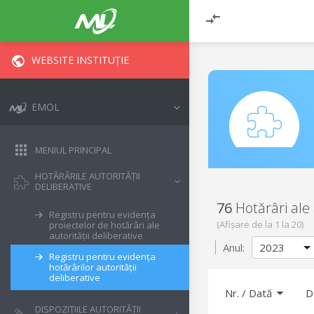
WEBSITE INSTITUȚIE
EMOL
MENIUL PRINCIPAL
HOTĂRÂRILE AUTORITĂȚII
DELIBERATIVE
76
Hotărâri ale 
Registru pentru evidența
(Afișare de la
1
la
20
)
proiectelor de hotărâri ale
autorității deliberative
Anul:
Registru pentru evidența
hotărârilor autorității
deliberative
Nr.
/
Dată
D
DISPOZIȚIILE AUTORITĂȚII