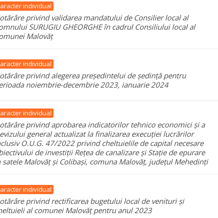
aracter individual
otărâre privind validarea mandatului de Consilier local al
omnului SURUGIU GHEORGHE în cadrul Consiliului local al
omunei Malovăț
aracter individual
otărâre privind alegerea președintelui de ședință pentru
erioada noiembrie-decembrie 2023, ianuarie 2024
aracter individual
otărâre privind aprobarea indicatorilor tehnico economici și a
evizului general actualizat la finalizarea execuției lucrărilor
nclusiv O.U.G. 47/2022 privind cheltuielile de capital necesare
biectivului de investiții Rețea de canalizare și Stație de epurare
n satele Malovăț și Colibași, comuna Malovăț, județul Mehedinți
aracter individual
otărâre privind rectificarea bugetului local de venituri și
heltuieli al comunei Malovăț pentru anul 2023