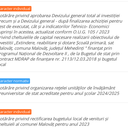
aracter individual
otărâre privind aprobarea Devizului general total al investiției
recum și a Devizului general - după finalizarea achiziției pentru
est de executat, cât și a indicatorilor Tehnico- Economici
uprinși în acestea, actualizat conform O.U.G. 105 / 2023
rivind cheltuielile de capital necesare realizarii obiectivului de
nvestitii „Extindere, reabilitare și dotare Școală primară, sat
alovăț, comuna Malovăț, județul Mehedinți ” finanțat prin
rogramul Național de Dezvoltare II , de la Bugetul de stat prin
ontract MDRAP de finanțare nr. 2113/12.03.2018 și bugetul
ocal
aracter normativ
otărâre privind organizarea reţelei unităţilor de învăţământ
reuniversitar de stat acreditate pentru anul şcolar 2024/2025
aracter individual
otărâre privind rectificarea bugetului local de venituri și
heltuieli al comunei Malovăț pentru anul 2023