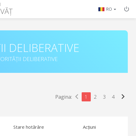
I
VĂȚ
RO
II DELIBERATIVE
ORITĂȚII DELIBERATIVE
chevron_left
chevron_right
Pagina:
1
2
3
4
Stare hotărâre
Acțiuni