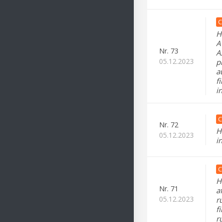
C
H
A
Nr.
73
A
05.12.2023
p
a
f
i
C
Nr.
72
H
05.12.2023
i
C
H
Nr.
71
a
05.12.2023
r
f
r