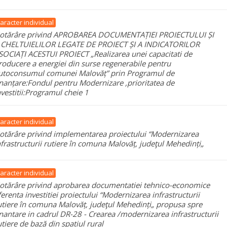
aracter individual
otărâre privind APROBAREA DOCUMENTAȚIEI PROIECTULUI ȘI
 CHELTUIELILOR LEGATE DE PROIECT ȘI A INDICATORILOR
SOCIAȚI ACESTUI PROIECT „Realizarea unei capacitati de
roducere a energiei din surse regenerabile pentru
utoconsumul comunei Malovăț” prin Programul de
inanțare:Fondul pentru Modernizare ,prioritatea de
nvestitii:Programul cheie 1
aracter individual
otărâre privind implementarea proiectului “Modernizarea
nfrastructurii rutiere în comuna Malovăț, judeţul Mehedinți„
aracter individual
otărâre privind aprobarea documentatiei tehnico-economice
ferenta investitiei proiectului “Modernizarea infrastructurii
utiere în comuna Malovăț, judeţul Mehedinți„ propusa spre
inantare in cadrul DR-28 - Crearea /modernizarea infrastructurii
utiere de bază din spațiul rural