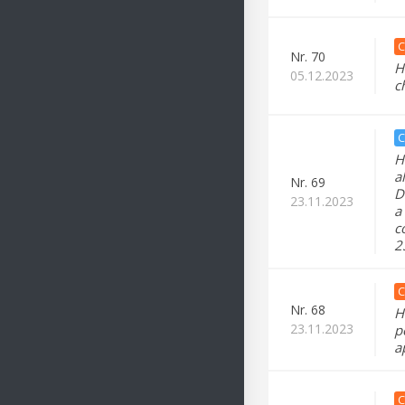
C
Nr.
70
H
05.12.2023
c
C
H
a
Nr.
69
D
23.11.2023
a
c
2
C
Nr.
68
H
23.11.2023
p
a
C