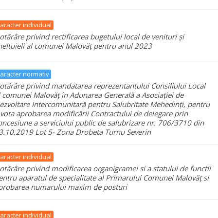
aracter individual
otărâre privind rectificarea bugetului local de venituri și
heltuieli al comunei Malovăț pentru anul 2023
aracter normativ
otărâre privind mandatarea reprezentantului Consiliului Local
l comunei Malovăț în Adunarea Generală a Asociației de
ezvoltare Intercomunitară pentru Salubritate Mehedinți, pentru
 vota aprobarea modificării Contractului de delegare prin
oncesiune a serviciului public de salubrizare nr. 706/3710 din
3.10.2019 Lot 5- Zona Drobeta Turnu Severin
aracter individual
otărâre privind modificarea organigramei si a statului de functii
entru aparatul de specialitate al Primarului Comunei Malovăț si
probarea numarului maxim de posturi
aracter individual