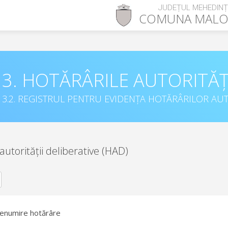
JUDEȚUL MEHEDINȚ
COMUNA
MALO
3. HOTĂRÂRILE AUTORITĂȚ
3.2. REGISTRUL PENTRU EVIDENȚA HOTĂRÂRILOR AUT
autorității deliberative (HAD)
enumire hotărâre