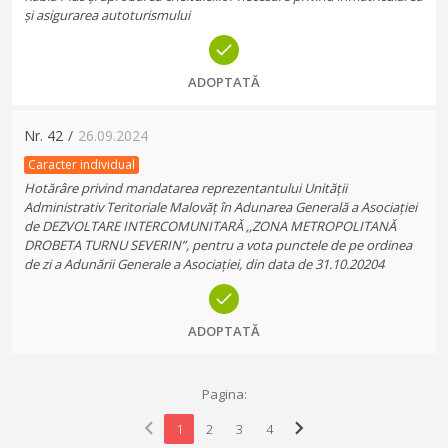
și asigurarea autoturismului
ADOPTATĂ
Nr.
42
/
26.09.2024
Caracter individual
Hotărâre privind mandatarea reprezentantului Unității
Administrativ Teritoriale Malovăț în Adunarea Generală a Asociației
de DEZVOLTARE INTERCOMUNITARĂ ,,ZONA METROPOLITANĂ
DROBETA TURNU SEVERIN”, pentru a vota punctele de pe ordinea
de zi a Adunării Generale a Asociației, din data de 31.10.20204
ADOPTATĂ
Pagina:
chevron_left
chevron_right
1
2
3
4