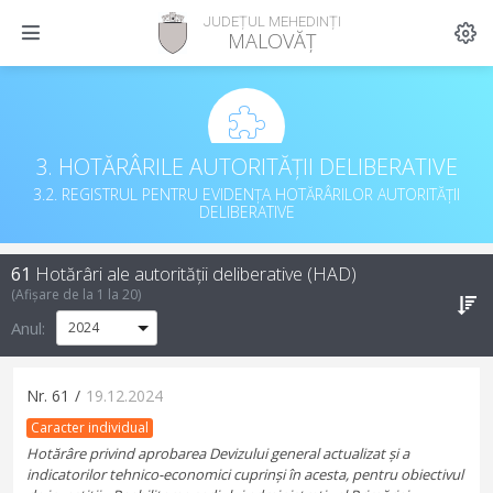
JUDEȚUL MEHEDINȚI
MALOVĂȚ
3. HOTĂRÂRILE AUTORITĂȚII DELIBERATIVE
3.2. REGISTRUL PENTRU EVIDENȚA HOTĂRÂRILOR AUTORITĂȚII
DELIBERATIVE
61
Hotărâri ale autorității deliberative (HAD)
(Afișare de la
1
la
20
)
Anul:
Nr.
61
/
19.12.2024
Caracter individual
Hotărâre privind aprobarea Devizului general actualizat și a
indicatorilor tehnico-economici cuprinși în acesta, pentru obiectivul