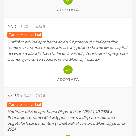
ADOPTATĂ
Nr.
51
/
05.11.2024
Caracter individual
Hotărâre privind aprobarea devizului general și a indicatorilor
tehnico- economici, cuprinși în acesta, privind cheltuielile de capital
necesare realizarii obiectivului de investitii „ Construire împrejmuire
și amenajare curte Școala Primară Malovăț ” faza SF
ADOPTATĂ
Nr.
50
/
04.11.2024
Caracter individual
Hotărâre privind aprobarea Dispoziției nr.206/21.10.2024 a
Primarului comunei Malovăț prin care s-a dispus rectificarea
bugetului local de venituri și cheltuieli al comunei Malovăț pe anul
2024