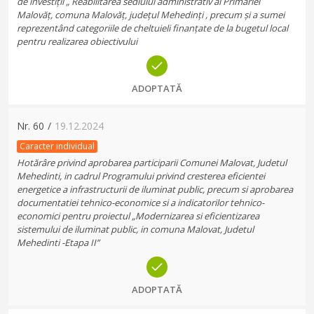
de investiții „ Reabilitarea sediului administrativ al Primăriei
Malovăț, comuna Malovăț, județul Mehedinți , precum și a sumei
reprezentând categoriile de cheltuieli finanțate de la bugetul local
pentru realizarea obiectivului
ADOPTATĂ
Nr.
60
/
19.12.2024
Caracter individual
Hotărâre privind aprobarea participarii Comunei Malovat, Judetul
Mehedinti, in cadrul Programului privind cresterea eficientei
energetice a infrastructurii de iluminat public, precum si aprobarea
documentatiei tehnico-economice si a indicatorilor tehnico-
economici pentru proiectul „Modernizarea si eficientizarea
sistemului de iluminat public, in comuna Malovat, Judetul
Mehedinti -Etapa II”
ADOPTATĂ