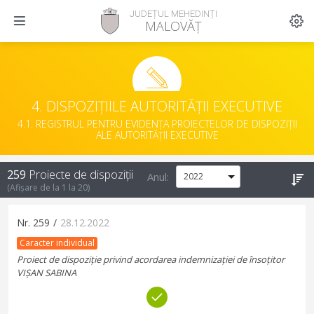
JUDEȚUL MEHEDINȚI
MALOVĂȚ
4. DISPOZIȚIILE AUTORITĂȚII EXECUTIVE
4.1. REGISTRUL PENTRU EVIDENȚA PROIECTELOR DE DISPOZIȚII
ALE AUTORITĂȚII EXECUTIVE
259
Proiecte de dispoziții
Anul:
(Afișare de la
1
la
20
)
Nr.
259
/
28.12.2022
Caracter individual
Proiect de dispoziție privind acordarea indemnizației de însoțitor
VIȘAN SABINA