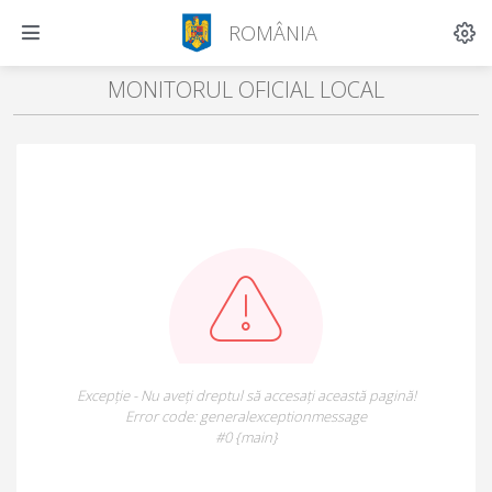
ROMÂNIA
MONITORUL OFICIAL LOCAL
Excepție - Nu aveți dreptul să accesați această pagină!
Error code: generalexceptionmessage
#0 {main}