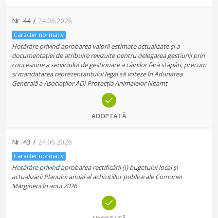
Nr.
44
/
24.06.2026
Caracter normativ
Hotărâre privind aprobarea valorii estimate actualizate și a
documentației de atribuire revizuite pentru delegarea gestiunii prin
concesiune a serviciului de gestionare a câinilor fără stăpân, precum
și mandatarea reprezentantului legal să voteze în Adunarea
Generală a Asociaților ADI Protecția Animalelor Neamț
ADOPTATĂ
Nr.
43
/
24.06.2026
Caracter normativ
Hotărâre privind aprobarea rectificării (I) bugetului local și
actualizării Planului anual al achizițiilor publice ale Comunei
Mărgineni în anul 2026