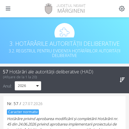
JUDEȚUL NEAMȚ
MĂRGINENI
3. HOTĂRÂRILE AUTORITĂȚII DELIBERATIVE
3.2. REGISTRUL PENTRU EVIDENȚA HOTĂRÂRILOR AUTORITĂȚII
DELIBERATIVE
57
Hotărâri ale autorității deliberative (HAD)
(Afișare de la
1
la
20
)
Anul:
Nr.
57
/
27.07.2026
Caracter normativ
Hotărâre privind aprobarea modificării și completării Hotărârii nr.
45 din 24.06.2026 privind aprobarea implementarii proiectului de