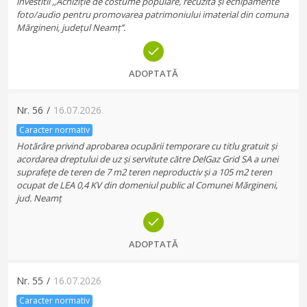
investitii ,,Achiziție de costume populare, recuzită și echipamente
foto/audio pentru promovarea patrimoniului imaterial din comuna
Mărgineni, județul Neamț’’.
ADOPTATĂ
Nr.
56
/
16.07.2026
Caracter normativ
Hotărâre privind aprobarea ocupării temporare cu titlu gratuit și
acordarea dreptului de uz și servitute către DelGaz Grid SA a unei
suprafețe de teren de 7 m2 teren neproductiv și a 105 m2 teren
ocupat de LEA 0,4 KV din domeniul public al Comunei Mărgineni,
jud. Neamț
ADOPTATĂ
Nr.
55
/
16.07.2026
Caracter normativ