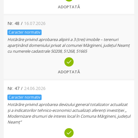
ADOPTATĂ
Nr.
48
/
16.07.2026
Caracter normativ
Hotărâre privind aprobarea alipirii a 3 (trei) imobile – terenuri
aparținând domeniului privat al comunei Mărgineni, județul Neamț
cu numerele cadastrale 50208, 51268, 51665
ADOPTATĂ
Nr.
47
/
24.06.2026
Caracter normativ
Hotărâre privind aprobarea devizului general totalizator actualizat
și a indicatorilor tehnico-economici actualizați aferenți investiției ,,
Modernizare drumuri de interes local în Comuna Mărgineni, județul
Neamț”