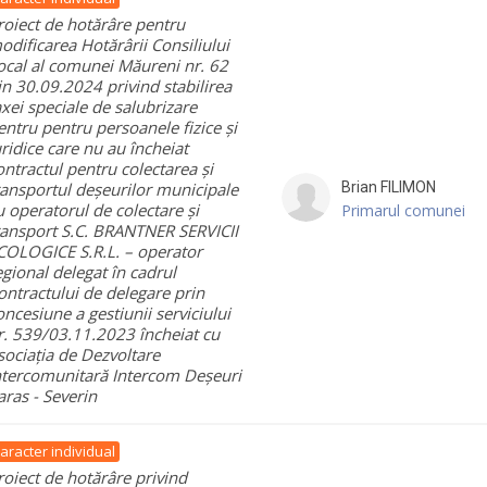
roiect de hotărâre pentru
odificarea Hotărârii Consiliului
ocal al comunei Măureni nr. 62
in 30.09.2024 privind stabilirea
axei speciale de salubrizare
entru pentru persoanele fizice și
uridice care nu au încheiat
ontractul pentru colectarea și
ransportul deșeurilor municipale
Brian
FILIMON
u operatorul de colectare și
Primarul comunei
ransport S.C. BRANTNER SERVICII
COLOGICE S.R.L. – operator
egional delegat în cadrul
ontractului de delegare prin
oncesiune a gestiunii serviciului
r. 539/03.11.2023 încheiat cu
sociația de Dezvoltare
ntercomunitară Intercom Deșeuri
aras - Severin
aracter individual
roiect de hotărâre privind