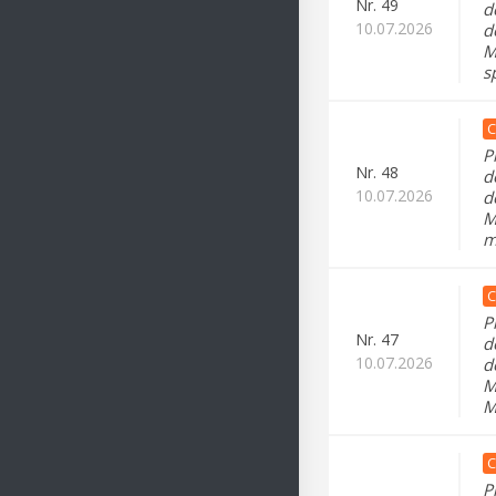
Nr.
49
d
10.07.2026
d
M
s
C
P
Nr.
48
d
10.07.2026
d
M
m
C
P
Nr.
47
d
10.07.2026
d
M
M
C
P