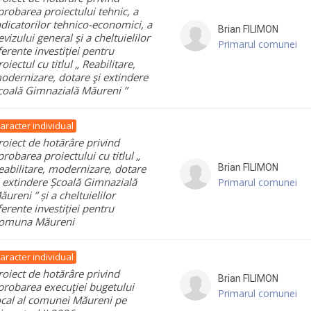
probarea proiectului tehnic, a
ndicatorilor tehnico-economici, a
Brian
FILIMON
evizului general și a cheltuielilor
Primarul comunei
ferente investiției pentru
roiectul cu titlul „ Reabilitare,
odernizare, dotare şi extindere
coală Gimnazială Măureni ”
aracter individual
roiect de hotărâre privind
probarea proiectului cu titlul „
eabilitare, modernizare, dotare
Brian
FILIMON
i extindere Școală Gimnazială
Primarul comunei
ăureni ” și a cheltuielilor
ferente investiției pentru
omuna Măureni
aracter individual
roiect de hotărâre privind
Brian
FILIMON
probarea execuţiei bugetului
Primarul comunei
ocal al comunei Măureni pe