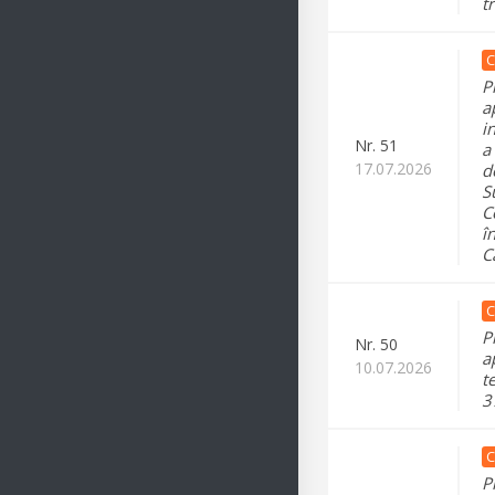
t
C
P
a
i
Nr.
51
a
17.07.2026
d
S
C
î
C
C
P
Nr.
50
a
10.07.2026
t
3
C
P