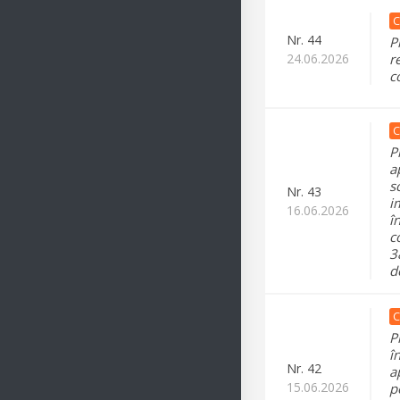
C
Nr.
44
P
24.06.2026
r
c
C
P
a
s
Nr.
43
i
16.06.2026
î
c
3
d
C
P
î
Nr.
42
a
15.06.2026
p