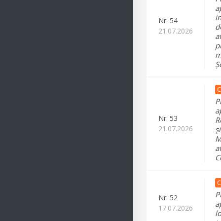
a
i
Nr.
54
d
21.07.2026
a
p
m
Ș
C
P
a
Nr.
53
R
21.07.2026
ş
M
a
C
C
P
Nr.
52
a
17.07.2026
l