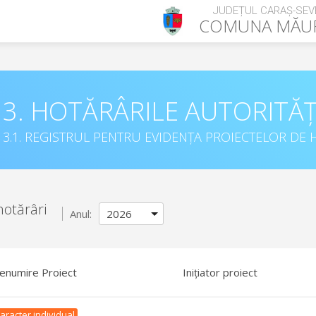
JUDEȚUL CARAȘ-SEV
COMUNA
MĂU
3. HOTĂRÂRILE AUTORITĂȚ
3.1. REGISTRUL PENTRU EVIDENȚA PROIECTELOR DE H
hotărâri
Anul:
enumire Proiect
Inițiator proiect
aracter individual