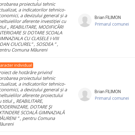
probarea proiectului tehnic
ctualizat, a indicatorilor tehnico-
conomici, a devizului general și a
Brian
FILIMON
heltuielilor aferente investiției cu
Primarul comunei
itlul „ REABILITARE, MODIFICĂRI
NTERIOARE SI DOTARE SCOALA
IMNAZIALA CU CLASELE I-VIII
IOAN CIUCUREL” , SOSDEA ” ,
entru Comuna Măureni
aracter individual
roiect de hotărâre privind
probarea proiectului tehnic
ctualizat, a indicatorilor tehnico-
conomici, a devizului general și a
Brian
FILIMON
heltuielilor aferente proiectului
Primarul comunei
u titlul „ REABILITARE,
ODERNIZARE, DOTARE ŞI
XTINDERE SCOALĂ GIMNAZIALĂ
ĂURENI ” , pentru Comuna
ăureni