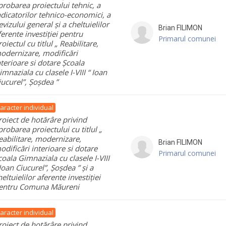
probarea proiectului tehnic, a
ndicatorilor tehnico-economici, a
evizului general și a cheltuielilor
Brian
FILIMON
ferente investiției pentru
Primarul comunei
roiectul cu titlul „ Reabilitare,
odernizare, modificări
nterioare si dotare Școala
imnaziala cu clasele I-VIII “ Ioan
iucurel”, Șoșdea ”
aracter individual
roiect de hotărâre privind
probarea proiectului cu titlul „
eabilitare, modernizare,
Brian
FILIMON
odificări interioare si dotare
Primarul comunei
coala Gimnaziala cu clasele I-VIII
 Ioan Ciucurel”, Șoșdea ” și a
heltuielilor aferente investiției
entru Comuna Măureni
aracter individual
roiect de hotărâre privind