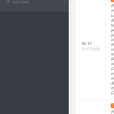
EXECUTIVE
P
m
L
d
t
p
j
c
Nr.
57
t
21.07.2026
c
t
E
r
C
c
n
A
I
C
C
P