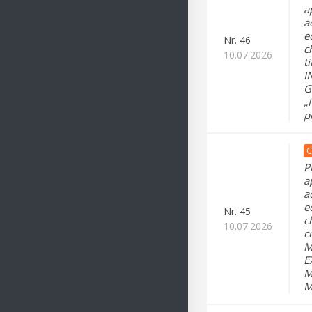
a
a
e
Nr.
46
c
10.07.2026
t
I
G
„
p
C
P
a
a
e
Nr.
45
c
10.07.2026
c
M
E
M
M