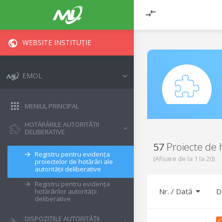
WEBSITE INSTITUȚIE
EMOL
MENIUL PRINCIPAL
HOTĂRÂRILE AUTORITĂȚII
DELIBERATIVE
57
Proiecte de 
Registru pentru evidența
(Afișare de la
1
la
20
)
proiectelor de hotărâri ale
autorității deliberative
Registru pentru evidența
Nr. / Dată
D
hotărârilor autorității
deliberative
DISPOZIȚIILE AUTORITĂȚII
C