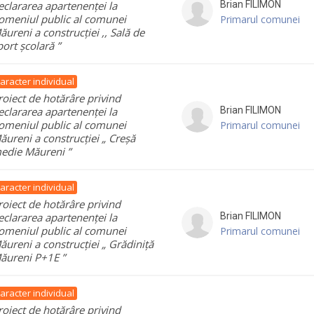
eclararea apartenenței la
Brian
FILIMON
omeniul public al comunei
Primarul comunei
ăureni a construcției ,, Sală de
port școlară ”
aracter individual
roiect de hotărâre privind
eclararea apartenenței la
Brian
FILIMON
omeniul public al comunei
Primarul comunei
ăureni a construcției „ Creșă
edie Măureni ”
aracter individual
roiect de hotărâre privind
eclararea apartenenței la
Brian
FILIMON
omeniul public al comunei
Primarul comunei
ăureni a construcției „ Grădiniță
ăureni P+1E ”
aracter individual
roiect de hotărâre privind