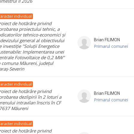
rimestrul II 2026
aracter individual
roiect de hotărâre privind
probarea proiectului tehnic, a
ndicatorilor tehnico-economici și
 devizului general al obiectivului
Brian
FILIMON
e investiție "Soluții Energetice
Primarul comunei
ustenabile: Implementarea unei
entrale Fotovoltaice de 0,2 MW"
n comuna Măureni, județul
araș-Severin
aracter individual
roiect de hotărâre privind
Brian
FILIMON
probarea dezlipirii în 2 loturi a
Primarul comunei
erenului intravilan înscris în CF
7637 Măureni
aracter individual
roiect de hotărâre privind