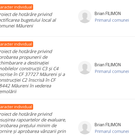
aracter individual
roiect de hotărâre privind
Brian
FILIMON
ectificarea bugetului local al
Primarul comunei
omunei Măureni
aracter individual
roiect de hotărâre privind
probarea propunerii de
chimbarare a destinației
Brian
FILIMON
mobilelor construcții C3 și C4
Primarul comunei
nscrise în CF 37727 Măureni și a
onstrucției C2 înscrisă în CF
8442 Măureni în vederea
emolării
aracter individual
roiect de hotărâre privind
nsușirea rapoartelor de evaluare,
probarea prețului minim de
Brian
FILIMON
ornire și aprobarea vânzarii prin
Primarul comunei