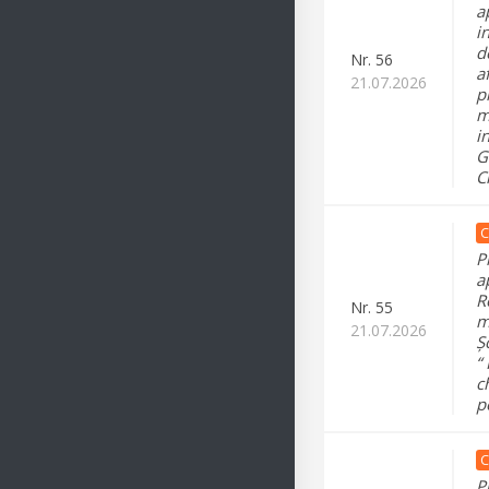
a
i
d
Nr.
56
a
21.07.2026
p
m
i
G
C
C
P
a
R
Nr.
55
m
21.07.2026
Ș
“
c
p
C
P